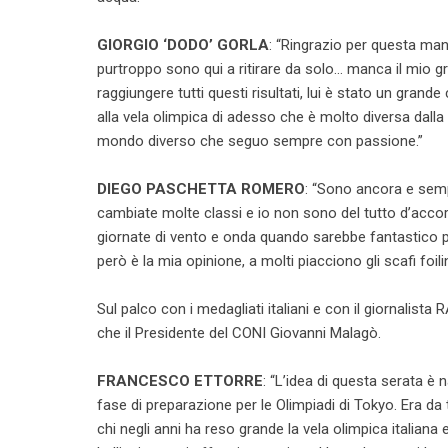
GIORGIO ‘DODO’ GORLA
: “Ringrazio per questa man
purtroppo sono qui a ritirare da solo… manca il mio g
raggiungere tutti questi risultati, lui è stato un gr
alla vela olimpica di adesso che è molto diversa dalla 
mondo diverso che seguo sempre con passione.”
DIEGO PASCHETTA ROMERO
: “Sono ancora e semp
cambiate molte classi e io non sono del tutto d’acco
giornate di vento e onda quando sarebbe fantastico 
però è la mia opinione, a molti piacciono gli scafi foili
Sul palco con i medagliati italiani e con il giornalist
che il Presidente del CONI Giovanni Malagò.
FRANCESCO ETTORRE
: “L’idea di questa serata è 
fase di preparazione per le Olimpiadi di Tokyo. Era
chi negli anni ha reso grande la vela olimpica italiana