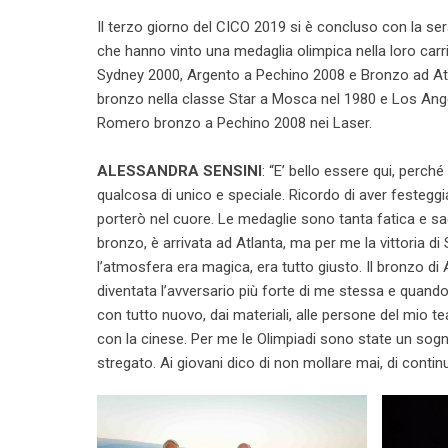
Il terzo giorno del CICO 2019 si è concluso con la serata
che hanno vinto una medaglia olimpica nella loro carr
Sydney 2000, Argento a Pechino 2008 e Bronzo ad Atl
bronzo nella classe Star a Mosca nel 1980 e Los Ang
Romero bronzo a Pechino 2008 nei Laser.
ALESSANDRA SENSINI
: “E’ bello essere qui, perché
qualcosa di unico e speciale. Ricordo di aver festeg
porterò nel cuore. Le medaglie sono tanta fatica e sac
bronzo, è arrivata ad Atlanta, ma per me la vittoria di
l’atmosfera era magica, era tutto giusto. Il bronzo d
diventata l’avversario più forte di me stessa e quand
con tutto nuovo, dai materiali, alle persone del mio t
con la cinese. Per me le Olimpiadi sono state un sogno
stregato. Ai giovani dico di non mollare mai, di continua