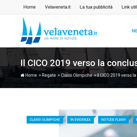
Skip
Home
Velaveneta.it
La tua pubblicità
Link util
to
content
N
Il CICO 2019 verso la conclu
>
>
>
Home
Regate
Classi Olimpiche
Il CICO 2019 verso la
CLASSI OLIMPICHE
IN EVIDENZA
NOTIZIE FLASH