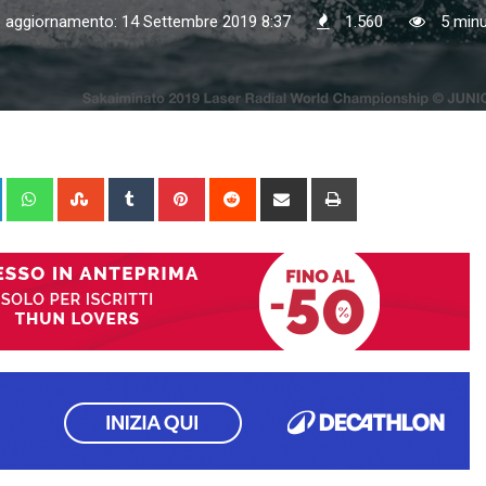
o aggiornamento: 14 Settembre 2019 8:37
1.560
5 minut
+
LinkedIn
Whatsapp
StumbleUpon
Tumblr
Pinterest
Reddit
Share
Print
via
Email