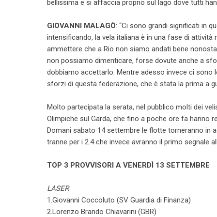
bellissima e si affaccia proprio sul lago dove tutti h
GIOVANNI MALAGÒ
: “Ci sono grandi significati in 
intensificando, la vela italiana è in una fase di atti
ammettere che a Rio non siamo andati bene nonostante
non possiamo dimenticare, forse dovute anche a sfor
dobbiamo accettarlo. Mentre adesso invece ci sono le 
sforzi di questa federazione, che è stata la prima a g
Molto partecipata la serata, nel pubblico molti dei vel
Olimpiche sul Garda, che fino a poche ore fa hanno r
Domani sabato 14 settembre le flotte torneranno in acq
tranne per i 2.4 che invece avranno il primo segnale al
TOP 3 PROVVISORI A VENERDÌ 13 SETTEMBRE
LASER
1.Giovanni Coccoluto (SV Guardia di Finanza)
2.Lorenzo Brando Chiavarini (GBR)