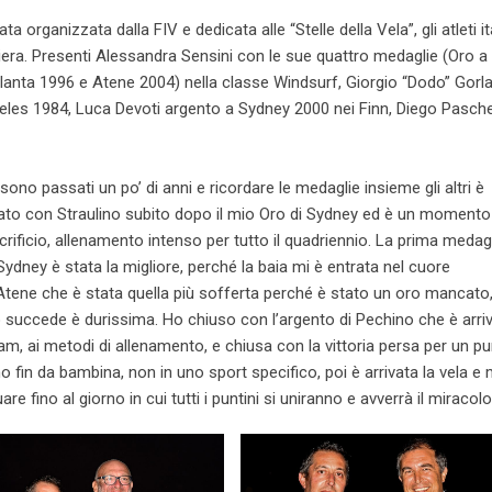
 organizzata dalla FIV e dedicata alle “Stelle della Vela”, gli atleti it
iera. Presenti Alessandra Sensini con le sue quattro medaglie (Oro a
anta 1996 e Atene 2004) nella classe Windsurf, Giorgio “Dodo” Gorl
eles 1984, Luca Devoti argento a Sydney 2000 nei Finn, Diego Pasch
 sono passati un po’ di anni e ricordare le medaglie insieme gli altri è
giato con Straulino subito dopo il mio Oro di Sydney ed è un moment
rificio, allenamento intenso per tutto il quadriennio. La prima medagl
 Sydney è stata la migliore, perché la baia mi è entrata nel cuore
i Atene che è stata quella più sofferta perché è stato un oro mancato
o succede è durissima. Ho chiuso con l’argento di Pechino che è arri
eam, ai metodi di allenamento, e chiusa con la vittoria persa per un p
 fin da bambina, non in uno sport specifico, poi è arrivata la vela e 
re fino al giorno in cui tutti i puntini si uniranno e avverrà il miracolo