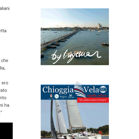
aliani
a
etta
o che
ia,
, ero
vato
unto
mi ha
.”