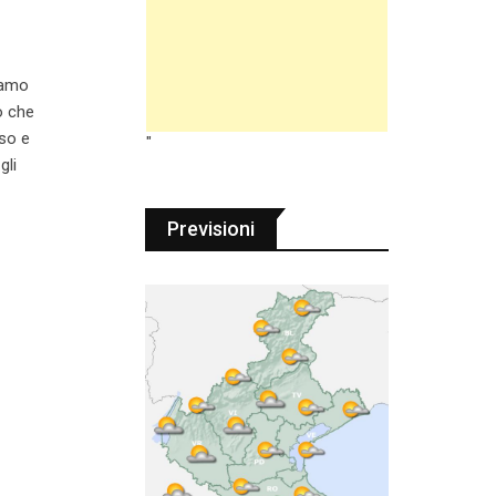
biamo
o che
so e
"
gli
Previsioni