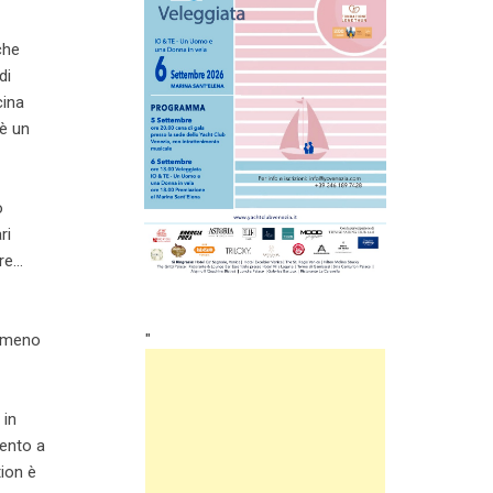
che
di
cina
 è un
o
ri
are…
temeno
"
 in
mento a
tion è