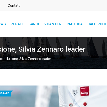
i
Contatti
EWS
REGATE
BARCHE & CANTIERI
NAUTICA
DAI CIRCOL
sione, Silvia Zennaro leader
 conclusione, Silvia Zennaro leader
REGATE