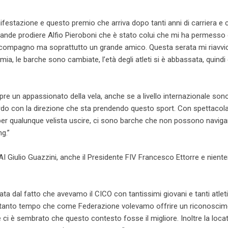
ifestazione e questo premio che arriva dopo tanti anni di carriera e 
rande prodiere Alfio Pieroboni che è stato colui che mi ha permesso 
ande compagno ma soprattutto un grande amico. Questa serata mi riavvi
mia, le barche sono cambiate, l’età degli atleti si è abbassata, quindi
re un appassionato della vela, anche se a livello internazionale son
rdo con la direzione che sta prendendo questo sport. Con spettacola
per qualunque velista uscire, ci sono barche che non possono navig
ng.”
a RAI Giulio Guazzini, anche il Presidente FIV Francesco Ettorre e nien
nata dal fatto che avevamo il CICO con tantissimi giovani e tanti atleti
 da tanto tempo che come Federazione volevamo offrire un riconosci
 e ci è sembrato che questo contesto fosse il migliore. Inoltre la loca