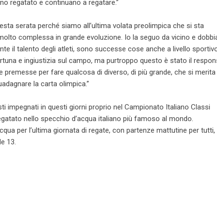
anno regatato e continuano a regatare.”
questa serata perché siamo all’ultima volata preolimpica che si sta
vità molto complessa in grande evoluzione. Io la seguo da vicino e dob
 il talento degli atleti, sono successe cose anche a livello sportiv
tuna e ingiustizia sul campo, ma purtroppo questo è stato il respon
premesse per fare qualcosa di diverso, di più grande, che si merita 
uadagnare la carta olimpica.”
isti impegnati in questi giorni proprio nel Campionato Italiano Classi
egatato nello specchio d’acqua italiano più famoso al mondo.
ua per l’ultima giornata di regate, con partenze mattutine per tutti,
le 13.