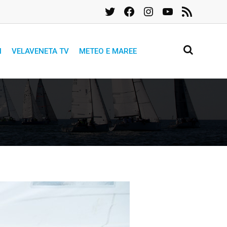
Twitter
Facebook
Instagram
YouTube
Feed
RSS
I
VELAVENETA TV
METEO E MAREE