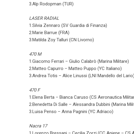
3.Alp Rodopman (TUR)
LASER RADIAL
1.Silvia Zennaro (SV Guardia di Finanza)
2.Marie Barrue (FRA)
3.Matilda Zoy Talluri (CN Livorno)
470 M
1.Giacomo Ferrari – Giulio Calabrò (Marina Militare)
2.Matteo Capurro – Matteo Puppo (YC Italiano)
3.Andrea Totis – Alice Linussi (LNI Mandello del Lario
470 F
1.Elena Berta – Bianca Caruso (CS Aeronautica Militar
2.Benedetta Di Salle – Alessandra Dubbini (Marina Mil
3.Luisa Penso – Anna Pagnini (YC Adriaco)
Nacra 17
1.Lorenzo Bressani – Cecilia Zorzi (CC Aniene – CS A