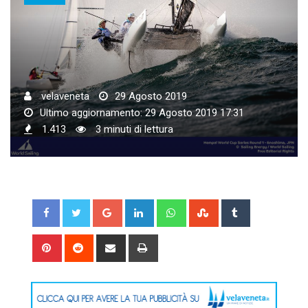
velaveneta
29 Agosto 2019
Ultimo aggiornamento: 29 Agosto 2019 17:31
1.413
3 minuti di lettura
Google+
LinkedIn
Whatsapp
StumbleUpon
Tumblr
Pinterest
Reddit
Share
Print
via
Email