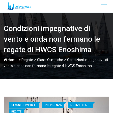
Skip
to
content
Condizioni impegnative di
vento e onda non fermano le
regate di HWCS Enoshima
>
>
>
Home
Regate
Classi Olimpiche
Condizioni impegnative di
vento e onda non fermano le regate di HWCS Enoshima
CLASSI OLIMPICHE
IN EVIDENZA
NOTIZIE FLASH
REGATE