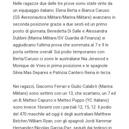
Nelle ragazze due delle tre prove sono state vinte da
un equipaggio italiano. Elena Berta e Bianca Caruso
(GS Aereonautica Militare/Marina Militare) avanzano in
seconda posizione grazie a due sesti ed un primo
posto di giornata; Benedetta Di Salle e Alessandra
Dubbini (Marina Militare/SV Guardia di Finanza) si
aggiudicano l’ultima prova che sommata al 7 e 9 le
porta settime overall. Sul podio temporaneo con
Berta/Caruso ci sono le australiane Nia Jerwood e
Monique de Vries in prima posizione e le spagnole
Silvia Mas Depares e Patricia Cantero Reina in terza.
Nei ragazzi, Giacomo Ferrari e Giulio Calabrò (Marina
Militare) sono settimi con un 13, che scartano, un 7 ed
un 8; Matteo Capurro e Matteo Puppo (YC Italiano)
sono invece 16esimi con i parziali 12, 15, 12. Il podio
del 470 maschile ad oggi è degli australiani Matthew
Belcher/William Ryan, con gli spagnoli Jordi Xammar
Hernandez/Nicolas Garcia-Paz, seguiti dai tedesci in