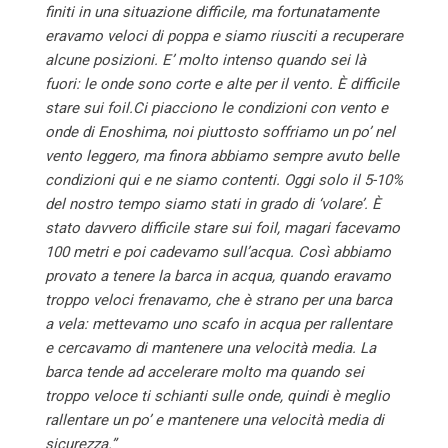
finiti in una situazione difficile, ma fortunatamente
eravamo veloci di poppa e siamo riusciti a recuperare
alcune posizioni. E’ molto intenso quando sei là
fuori: le onde sono corte e alte per il vento. È difficile
stare sui foil.
Ci piacciono le condizioni con vento e
onde di Enoshima
,
noi piuttosto soffriamo un po’ nel
vento leggero, ma finora abbiamo sempre avuto belle
condizioni qui e ne siamo contenti. Oggi solo il 5-10%
del nostro tempo siamo stati in grado di ‘volare’. È
stato davvero difficile stare sui foil, magari facevamo
100 metri e poi cadevamo sull’acqua. Così abbiamo
provato a tenere la barca in acqua, quando eravamo
troppo veloci frenavamo, che è strano per una barca
a vela: mettevamo uno scafo in acqua per rallentare
e cercavamo di mantenere una velocità media. La
barca tende ad accelerare molto ma quando sei
troppo veloce ti schianti sulle onde, quindi è meglio
rallentare un po’ e mantenere una velocità media di
sicurezza.”