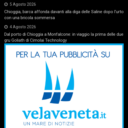
5 Agosto 2026
Chioggia, barca affonda davanti alla diga delle Saline dopo l’urto
con una bricola sommersa
4 Agosto 2026
Dal porto di Chioggia a Monfalcone: in viaggio la prima delle due
gru Goliath di Cimolai Technology