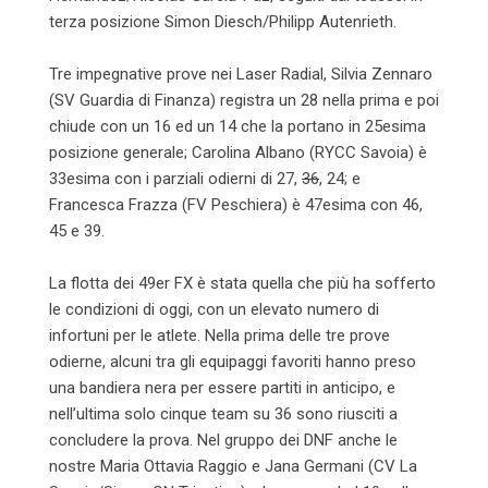
terza posizione Simon Diesch/Philipp Autenrieth.
Tre impegnative prove nei Laser Radial, Silvia Zennaro
(SV Guardia di Finanza) registra un 28 nella prima e poi
chiude con un 16 ed un 14 che la portano in 25esima
posizione generale; Carolina Albano (RYCC Savoia) è
33esima con i parziali odierni di 27,
36
, 24; e
Francesca Frazza (FV Peschiera) è 47esima con 46,
45 e 39.
La flotta dei 49er FX è stata quella che più ha sofferto
le condizioni di oggi, con un elevato numero di
infortuni per le atlete. Nella prima delle tre prove
odierne, alcuni tra gli equipaggi favoriti hanno preso
una bandiera nera per essere partiti in anticipo, e
nell’ultima solo cinque team su 36 sono riusciti a
concludere la prova. Nel gruppo dei DNF anche le
nostre Maria Ottavia Raggio e Jana Germani (CV La