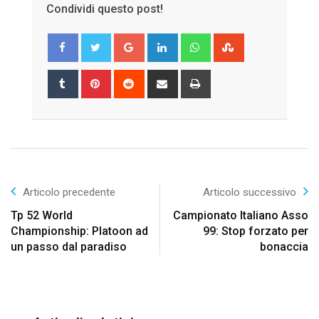
Condividi questo post!
Google+
LinkedIn
Whatsapp
StumbleUpon
Tumblr
Pinterest
Reddit
Share
Print
via
Email
Articolo precedente
Articolo successivo
Tp 52 World
Campionato Italiano Asso
Championship: Platoon ad
99: Stop forzato per
un passo dal paradiso
bonaccia