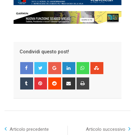
Condividi questo post!
Google+
LinkedIn
Whatsapp
StumbleUpon
Tumblr
Pinterest
Reddit
Share
Print
via
Email
Articolo precedente
Articolo successivo