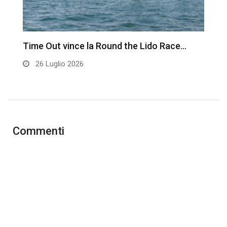
Time Out vince la Round the Lido Race…
L
26 Luglio 2026
Commenti