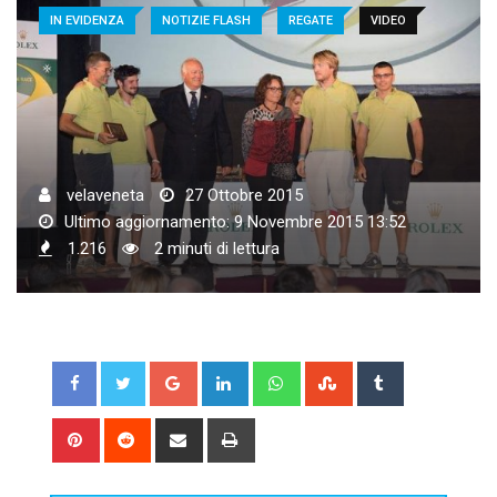
IN EVIDENZA
NOTIZIE FLASH
REGATE
VIDEO
velaveneta
27 Ottobre 2015
Ultimo aggiornamento: 9 Novembre 2015 13:52
1.216
2 minuti di lettura
Google+
LinkedIn
Whatsapp
StumbleUpon
Tumblr
Pinterest
Reddit
Share
Print
via
Email