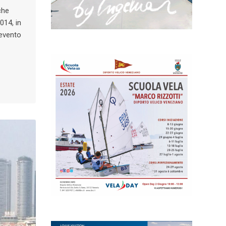
che
014, in
evento