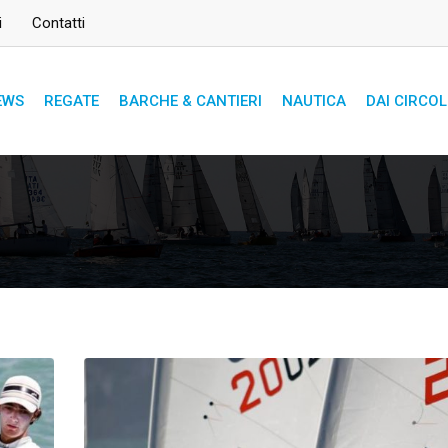
i
Contatti
EWS
REGATE
BARCHE & CANTIERI
NAUTICA
DAI CIRCOL