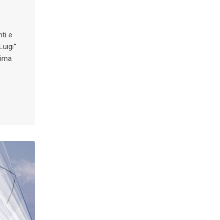
ti e
Luigi”
tima