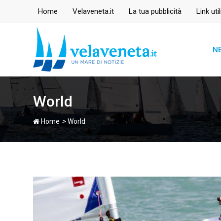
Skip
Home
Velaveneta.it
La tua pubblicità
Link util
to
content
N
World
>
Home
World