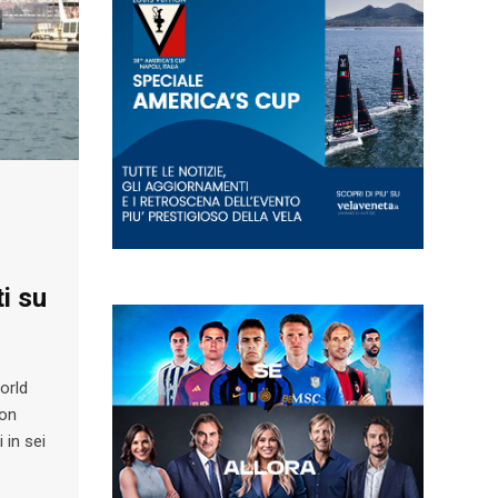
i su
World
con
 in sei