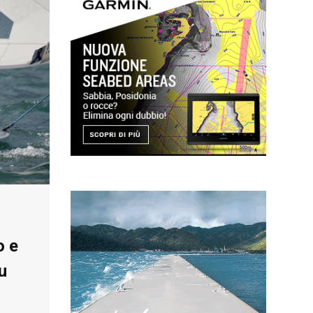
o e
u