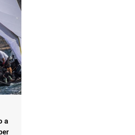
o a
per