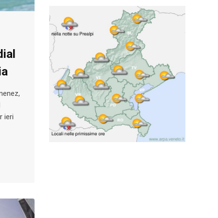
ial
ia
rnenez,
l
 ieri