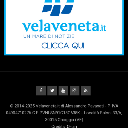
© 2014-2025 Velaveneta.it di Alessandro Pavanati - P. IVA
04904710276 C.F. PVNLSN91C18C638K - Località Saloni 33/b,
30015 Chioggia (VE)
Credits:
Q-gin