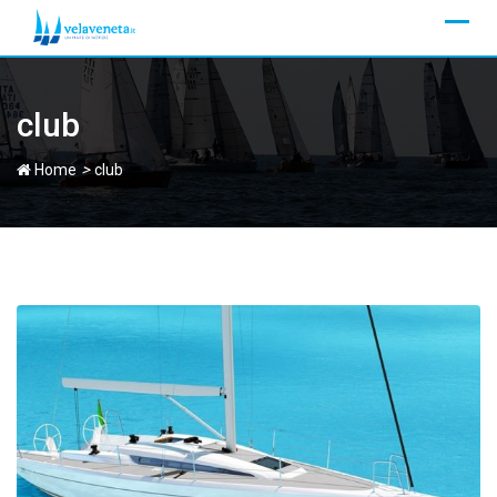
Skip
to
content
club
>
Home
club