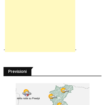
"
"
Previsioni