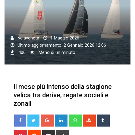
velaveneta
1 Maggio 2026
Ultimo aggiornamento: 2 Gennaio 2026 12:06
406
Meno di un minuto
Il mese più intenso della stagione
velica tra derive, regate sociali e
zonali
Google+
LinkedIn
Whatsapp
StumbleUpon
Tumblr
Pinterest
Reddit
Share
Print