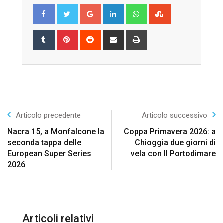
Google+
LinkedIn
Whatsapp
StumbleUpon
Tumblr
Pinterest
Reddit
Share
Print
via
Email
Articolo precedente
Articolo successivo
Nacra 15, a Monfalcone la
Coppa Primavera 2026: a
seconda tappa delle
Chioggia due giorni di
European Super Series
vela con Il Portodimare
2026
Articoli relativi