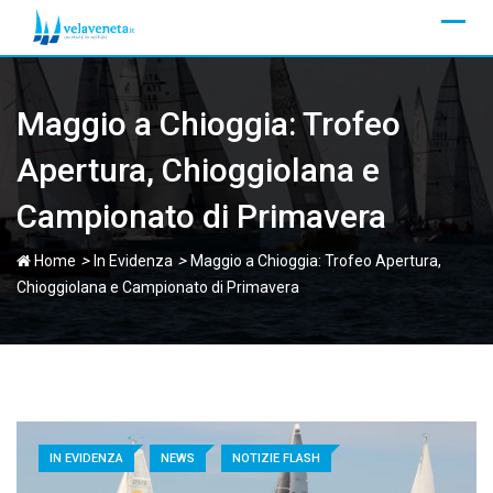
Skip
to
content
Maggio a Chioggia: Trofeo
Apertura, Chioggiolana e
Campionato di Primavera
>
>
Home
In Evidenza
Maggio a Chioggia: Trofeo Apertura,
Chioggiolana e Campionato di Primavera
IN EVIDENZA
NEWS
NOTIZIE FLASH