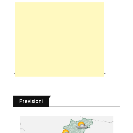
"
"
Previsioni