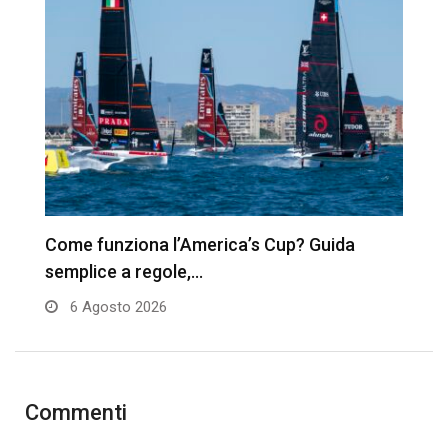
’s
Come funziona l’America’s Cup? Guida
A
semplice a regole,…
t
6 Agosto 2026
Commenti