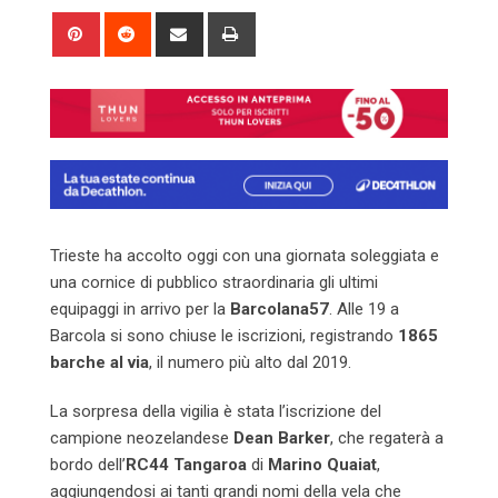
Pinterest
Reddit
Share
Print
via
Email
Trieste ha accolto oggi con una giornata soleggiata e
una cornice di pubblico straordinaria gli ultimi
equipaggi in arrivo per la
Barcolana57
. Alle 19 a
Barcola si sono chiuse le iscrizioni, registrando
1865
barche al via
, il numero più alto dal 2019.
La sorpresa della vigilia è stata l’iscrizione del
campione neozelandese
Dean Barker
, che regaterà a
bordo dell’
RC44 Tangaroa
di
Marino Quaiat
,
aggiungendosi ai tanti grandi nomi della vela che