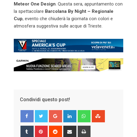
Meteor One Design
. Questa sera, appuntamento con
la spettacolare
Barcolana By Night – Regionale
Cup
, evento che chiuderà la giornata con colori e
atmosfera suggestiva sulle acque di Trieste.
Condividi questo post!
Google+
LinkedIn
Whatsapp
StumbleUpon
Tumblr
Pinterest
Reddit
Share
Print
via