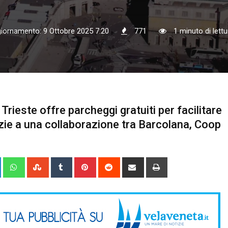
giornamento: 9 Ottobre 2025 7:20
771
1 minuto di lettu
rieste offre parcheggi gratuiti per facilitare
azie a una collaborazione tra Barcolana, Coop
+
LinkedIn
Whatsapp
StumbleUpon
Tumblr
Pinterest
Reddit
Share
Print
via
Email