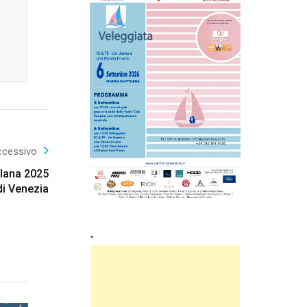
ccessivo
olana 2025
i Venezia
"