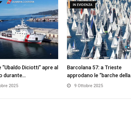
IN EVIDENZA
 “Ubaldo Diciotti” apre al
Barcolana 57: a Trieste
co durante…
approdano le “barche dell
obre 2025
9 Ottobre 2025