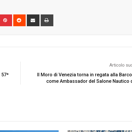
Upon
umblr
Pinterest
Reddit
Share
Print
via
Email
Articolo su
a 57ª
Il Moro di Venezia torna in regata alla Barc
come Ambassador del Salone Nautico d