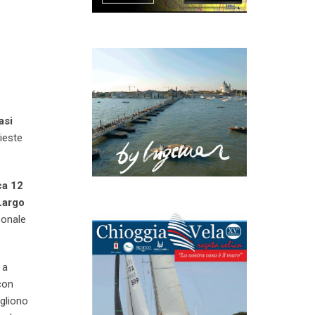
asi
rieste
ca 12
Largo
sonale
 a
con
ogliono