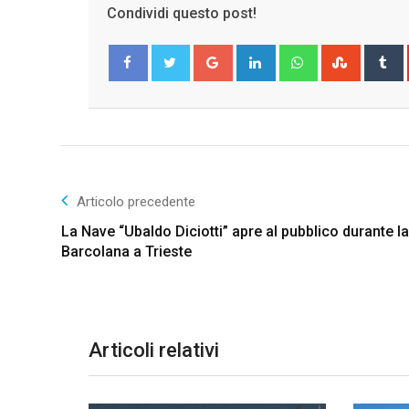
Condividi questo post!
Google+
LinkedIn
Whatsapp
Stumble
T
Facebook
Twitter
Articolo precedente
La Nave “Ubaldo Diciotti” apre al pubblico durante l
Barcolana a Trieste
Articoli relativi