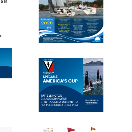
a la
e
.