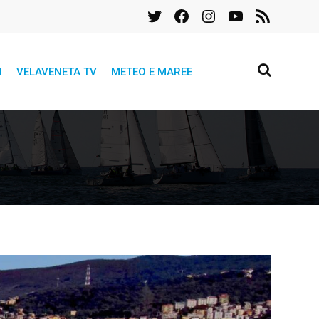
Twitter
Facebook
Instagram
YouTube
Feed
RSS
I
VELAVENETA TV
METEO E MAREE