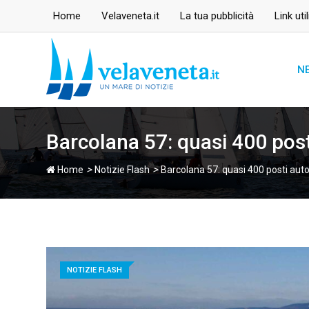
Skip
Home
Velaveneta.it
La tua pubblicità
Link util
to
content
N
Barcolana 57: quasi 400 posti
>
>
Home
Notizie Flash
Barcolana 57: quasi 400 posti auto 
NOTIZIE FLASH