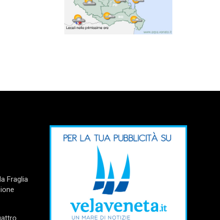
a Fraglia
zione
uattro