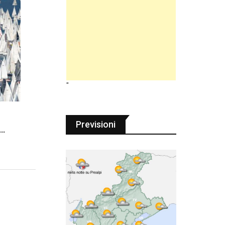
"
Previsioni
a…