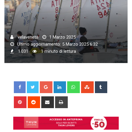
velaveneta
1 Marzo 2025
Ultimo aggiornamento: 5 Marzo 2025 6:32
1.031
1 minuto di lettura
Google+
LinkedIn
Whatsapp
StumbleUpon
Tumblr
Pinterest
Reddit
Share
Print
via
Email