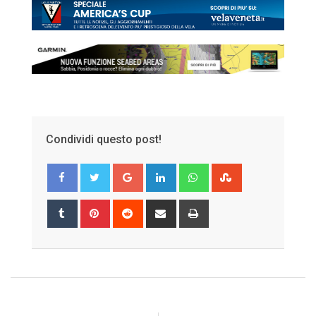
Condividi questo post!
Google+
LinkedIn
Whatsapp
StumbleUpon
Tumblr
Pinterest
Reddit
Share
Print
via
Email