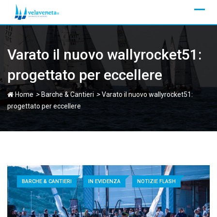
Skip
to
content
Varato il nuovo wallyrocket51:
progettato per eccellere
>
>
Home
Barche & Cantieri
Varato il nuovo wallyrocket51:
progettato per eccellere
BARCHE & CANTIERI
IN EVIDENZA
NOTIZIE FLASH