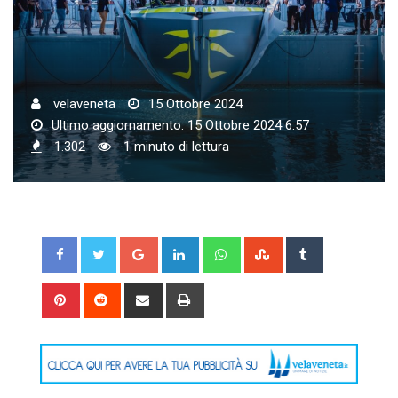
velaveneta
15 Ottobre 2024
Ultimo aggiornamento: 15 Ottobre 2024 6:57
1.302
1 minuto di lettura
Google+
LinkedIn
Whatsapp
StumbleUpon
Tumblr
Pinterest
Reddit
Share
Print
via
Email