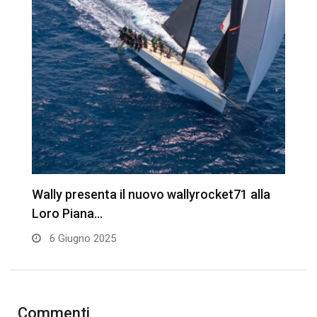
Wally presenta il nuovo wallyrocket71 alla
W
Loro Piana…
l
6 Giugno 2025
Commenti