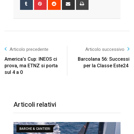
Tumblr
Pinterest
Reddit
Share
Print
via
Email
Articolo precedente
Articolo successivo
America’s Cup: INEOS ci
Barcolana 56: Successi
prova, ma ETNZ si porta
per la Classe Este24
sul 4 a 0
Articoli relativi
BARCHE & CANTIERI