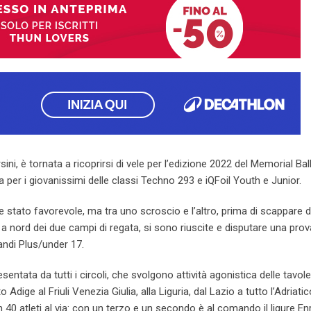
ni, è tornata a ricoprirsi di vele per l’edizione 2022 del Memorial Ball
a per i giovanissimi delle classi Techno 293 e iQFoil Youth e Junior.
e stato favorevole, ma tra uno scroscio e l’altro, prima di scappare 
 nord dei due campi di regata, si sono riuscite e disputare una prov
andi Plus/under 17.
tata da tutti i circoli, che svolgono attività agonistica delle tavole
lto Adige al Friuli Venezia Giulia, alla Liguria, dal Lazio a tutto l’Adriati
 40 atleti al via: con un terzo e un secondo è al comando il ligure En