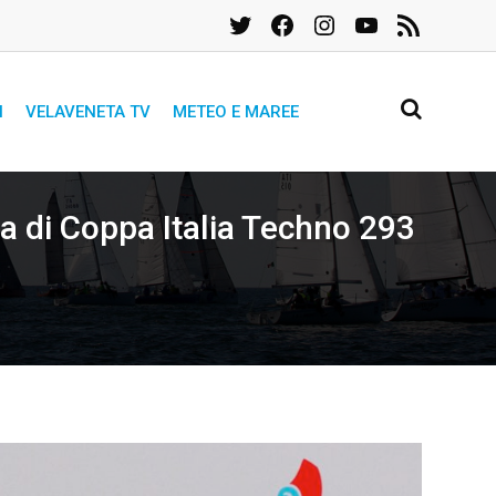
Twitter
Facebook
Instagram
YouTube
Feed
RSS
I
VELAVENETA TV
METEO E MAREE
ppa di Coppa Italia Techno 293