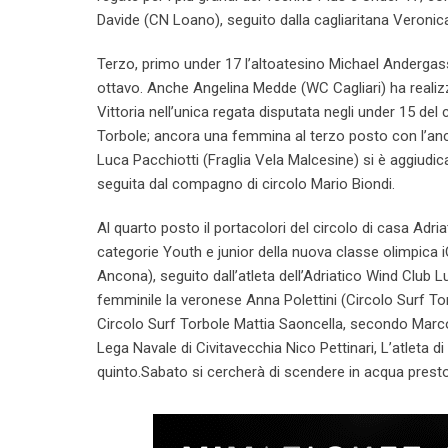
Davide (CN Loano), seguito dalla cagliaritana Veronica 
Terzo, primo under 17 l’altoatesino Michael Andergas
ottavo. Anche Angelina Medde (WC Cagliari) ha realizz
Vittoria nell’unica regata disputata negli under 15 del 
Torbole; ancora una femmina al terzo posto con l’anc
Luca Pacchiotti (Fraglia Vela Malcesine) si è aggiudic
seguita dal compagno di circolo Mario Biondi.
Al quarto posto il portacolori del circolo di casa Adr
categorie Youth e junior della nuova classe olimpica iQF
Ancona), seguito dall’atleta dell’Adriatico Wind Club 
femminile la veronese Anna Polettini (Circolo Surf Torb
Circolo Surf Torbole Mattia Saoncella, secondo Marco G
Lega Navale di Civitavecchia Nico Pettinari, L’atleta 
quinto.Sabato si cercherà di scendere in acqua presto