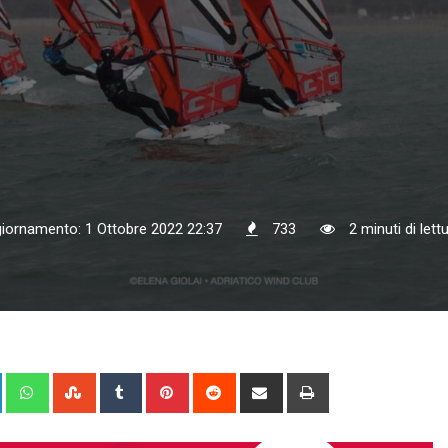
giornamento: 1 Ottobre 2022 22:37
733
2 minuti di lett
+
LinkedIn
Whatsapp
StumbleUpon
Tumblr
Pinterest
Reddit
Share
Print
via
Email