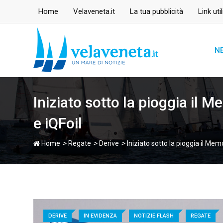
Skip
Home
Velaveneta.it
La tua pubblicità
Link util
to
content
N
Iniziato sotto la pioggia il 
e iQFoil
>
>
>
Home
Regate
Derive
Iniziato sotto la pioggia il Mem
DERIVE
IN EVIDENZA
NOTIZIE FLASH
REGATE