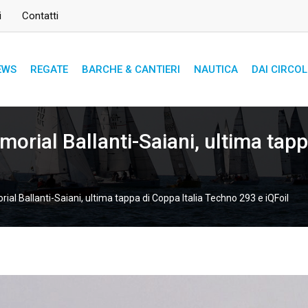
i
Contatti
EWS
REGATE
BARCHE & CANTIERI
NAUTICA
DAI CIRCOL
Memorial Ballanti-Saiani, ultima ta
orial Ballanti-Saiani, ultima tappa di Coppa Italia Techno 293 e iQFoil