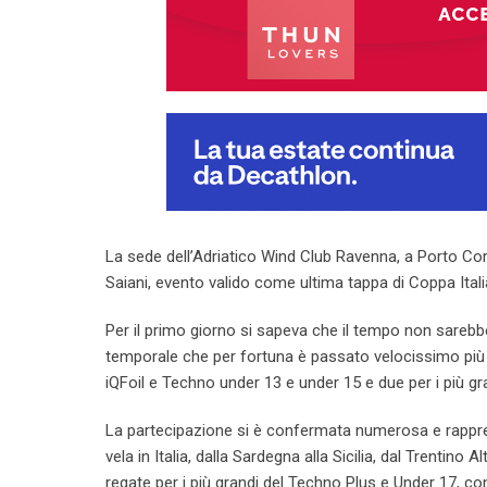
La sede dell’Adriatico Wind Club Ravenna, a Porto Corsi
Saiani, evento valido come ultima tappa di Coppa Itali
Per il primo giorno si sapeva che il tempo non sarebb
temporale che per fortuna è passato velocissimo più a
iQFoil e Techno under 13 e under 15 e due per i più gr
La partecipazione si è confermata numerosa e rappresen
vela in Italia, dalla Sardegna alla Sicilia, dal Trentino A
regate per i più grandi del Techno Plus e Under 17, con