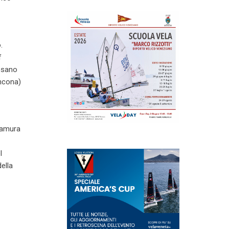
.
f
desano
Ancona)
Stamura
l
ella