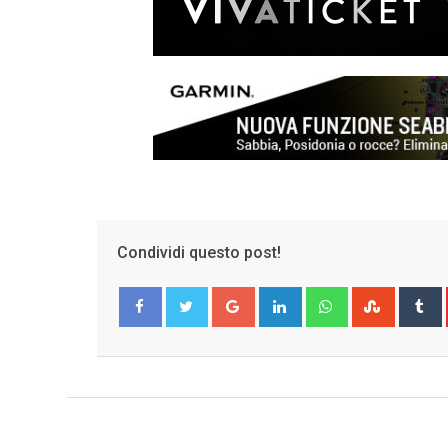
Condividi questo post!
Google+
LinkedIn
Whatsapp
Stumble
T
Facebook
Twitter