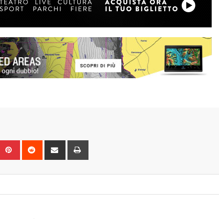
Upon
umblr
Pinterest
Reddit
Share
Print
via
Email