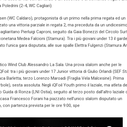
Poledrini (2-4, WC Cagliari).
sen (WC Caldaro), protagonista di un primo nella prima regata ed un
ato una vittoria parziale in regata 2, ma preceduta da un undicesimo
cagliaritano Pierluigi Caproni, seguito da Gaia Bonezzi del Circolo Sur
onetana Medea Falcioni (Stamura). Tra i più giovani under 13 il gar
ato l’unica gara disputata; alle sue spalle Elettra Fulgenzi (Stamura 
iatico Wind Club Alessandro La Sala. Una prova slalom anche per le
oil: tra i più giovani under 17 Junior vittoria di Giulio Orlandi (SEF 
Luca Barletta; terzo Lorenzo Maroadi (Fraglia Vela Malcesine). Prima
ole), sesta assoluta. Negli iQFoil Youth primo il laziale, ma atleta de
uida di Ronza (LNI Ostia), seguito al terzo posto dall’altro laziale d
di casa Francesco Forani ha piazzato nell’unico slalom disputato un
, con partenza prevista per le ore 9:00, spe