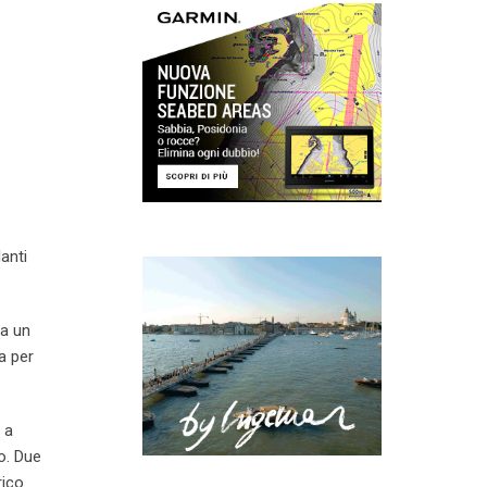
anti
da un
a per
 a
co. Due
rico