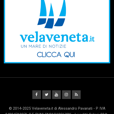
© 2014-2025 Velaveneta.it di Alessandro Pavanati - P. IVA