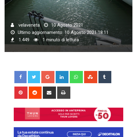
velaveneta
10 Agosto 2021
Ultimo aggiornamento: 10 Agosto 2021 18:11
1.449
1 minuto di lettura
Google+
LinkedIn
Whatsapp
StumbleUpon
Tumblr
Pinterest
Reddit
Share
Print
via
Email