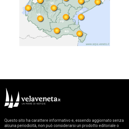
Questo sito ha carattere informativo e, essendo aggiornato senza
alcuna periodicità, non può considerarsi un prodotto editoriale o