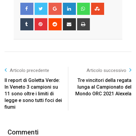
Google+
LinkedIn
Whatsapp
StumbleUpon
Tumblr
Pinterest
Reddit
Share
Print
via
Email
Articolo precedente
Articolo successivo
Il report di Goletta Verde:
Tre vincitori della regata
In Veneto 3 campioni su
lunga al Campionato del
11 sono oltre i limiti di
Mondo ORC 2021 Alexela
legge e sono tutti foci dei
fiumi
Commenti