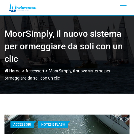
Skip
to
content
MoorSimply, il nuovo sistema
per ormeggiare da soli con un
clic
>
>
Home
Accessori
MoorSimply, il nuovo sistema per
ormeggiare da soli con un clic
ACCESSORI
NOTIZIE FLASH