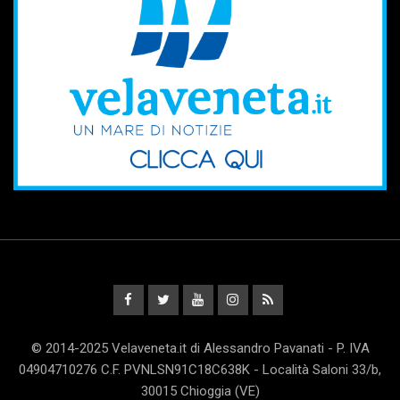
© 2014-2025 Velaveneta.it di Alessandro Pavanati - P. IVA
04904710276 C.F. PVNLSN91C18C638K - Località Saloni 33/b,
30015 Chioggia (VE)