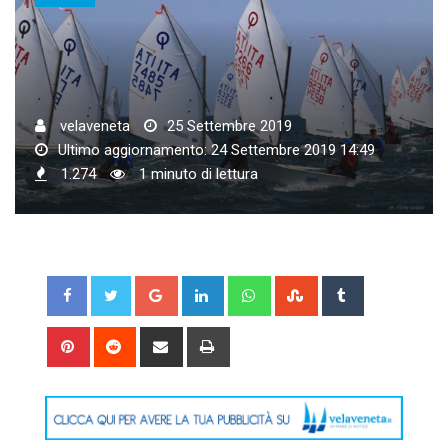
velaveneta
25 Settembre 2019
Ultimo aggiornamento: 24 Settembre 2019 14:49
1.274
1 minuto di lettura
Google+
LinkedIn
Whatsapp
StumbleUpon
Tumblr
Pinterest
Reddit
Share
Print
via
Email