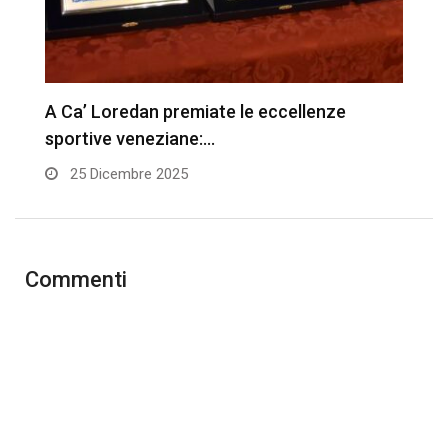
A Ca’ Loredan premiate le eccellenze
O
sportive veneziane:…
25 Dicembre 2025
Commenti