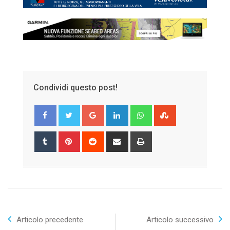
Condividi questo post!
Google+
LinkedIn
Whatsapp
StumbleUpon
Tumblr
Pinterest
Reddit
Share
Print
via
Email
Articolo precedente
Articolo successivo