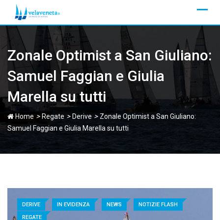
Skip
to
content
Zonale Optimist a San Giuliano:
Samuel Faggian e Giulia
Marella su tutti
>
>
>
Home
Regate
Derive
Zonale Optimist a San Giuliano:
Samuel Faggian e Giulia Marella su tutti
DERIVE
IN EVIDENZA
NEWS
NOTIZIE FLASH
REGATE