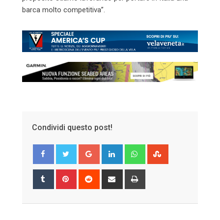
barca molto competitiva”.
Condividi questo post!
Google+
LinkedIn
Whatsapp
StumbleUpon
Tumblr
Pinterest
Reddit
Share
Print
via
Email