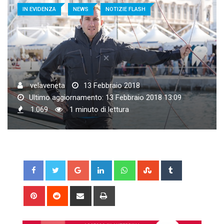
IN EVIDENZA
NEWS
NOTIZIE FLASH
velaveneta
13 Febbraio 2018
Ultimo aggiornamento: 13 Febbraio 2018 13:09
1.069
1 minuto di lettura
Google+
LinkedIn
Whatsapp
StumbleUpon
Tumblr
Pinterest
Reddit
Share
Print
via
Email