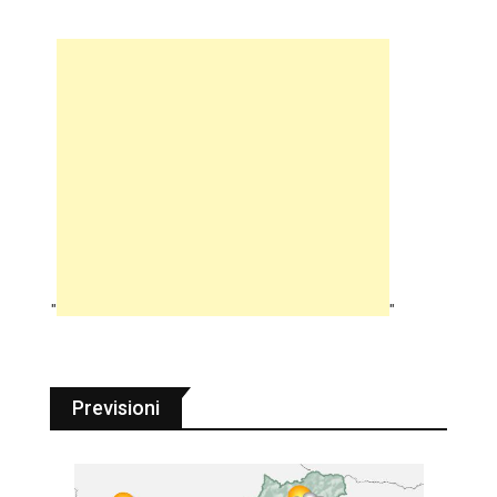
"
"
Previsioni