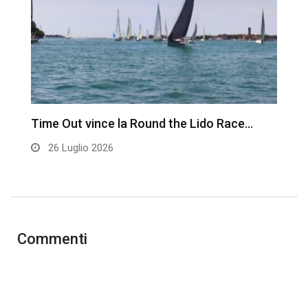
Time Out vince la Round the Lido Race…
L
26 Luglio 2026
Commenti