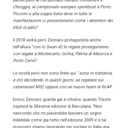
Chioggia, al campionato europeo sportboat a Porto
Piccolo e alla coppa Italia dove in tutte le
manifestazioni ci presenteremo come i detentori dei
titoli in palio
“.
Il 2018 vedrà però Zennaro protagonista anche
nell’altura “
con lo Swan 42 le regate proseguiranno
con regate a Montecarlo, Ischia, Palma di Maiorca e
Porto Cervo
“.
Le novità però non sono finite qui: “
sono in trattativa,
e sto decidendo in questi giorni, se regatare sui
catamarani M32 oppure con un nuovo team di Rc44
“.
Enrico Zennaro guarda già a ottobre, quando Trieste
ospiterà la 50esima edizione di Barcolana: “Non
nascondo che mi piacerebbe lasciare un segno
indelebile come gia fatto nell’edizione 2009 e a tal
proposito stiamo lavorando per portare in Italia una