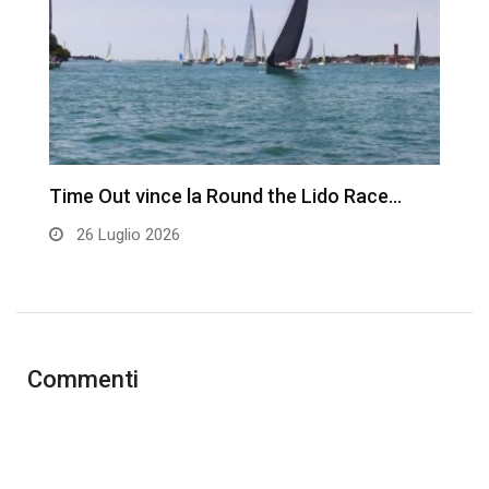
Time Out vince la Round the Lido Race…
L
26 Luglio 2026
Commenti