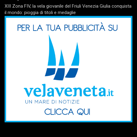
XIII Zona FIV, la vela giovanile del Friuli Venezia Giulia conquista
il mondo: pioggia di titoli e medaglie