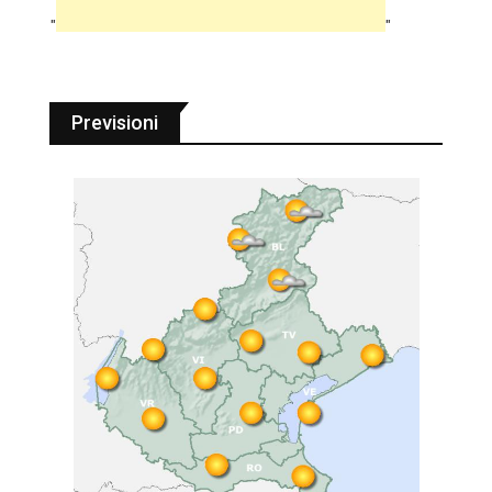
"
"
Previsioni