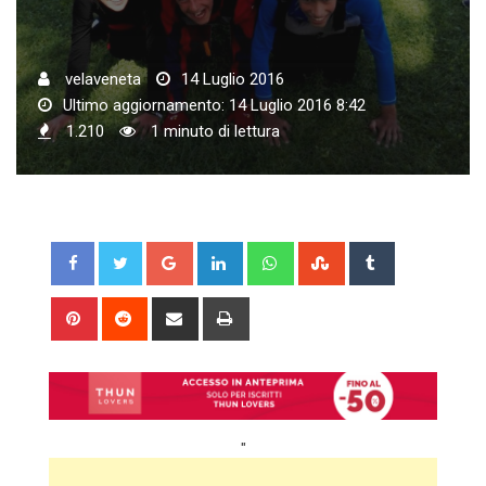
velaveneta
14 Luglio 2016
Ultimo aggiornamento: 14 Luglio 2016 8:42
1.210
1 minuto di lettura
Google+
LinkedIn
Whatsapp
StumbleUpon
Tumblr
Pinterest
Reddit
Share
Print
via
Email
"