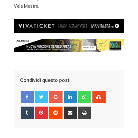
Vela Mestre.
Condividi questo post!
Google+
LinkedIn
Whatsapp
StumbleUpon
Tumblr
Pinterest
Reddit
Share
Print
via
Email