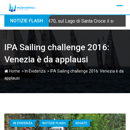
Skip
to
content
NOTIZIE FLASH
470, sul Lago di Santa Croce il secondo
IPA Sailing challenge 2016:
Venezia è da applausi
>
>
Home
In Evidenza
IPA Sailing challenge 2016: Venezia è da
applausi
IN EVIDENZA
NOTIZIE FLASH
REGATE