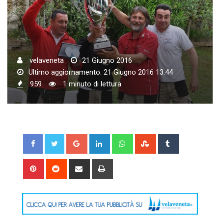
velaveneta
21 Giugno 2016
Ultimo aggiornamento: 21 Giugno 2016 13:44
959
1 minuto di lettura
Google+
LinkedIn
Whatsapp
StumbleUpon
Tumblr
Pinterest
Reddit
Share
Print
via
Email