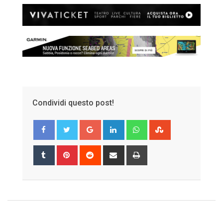
Condividi questo post!
Google+
LinkedIn
Whatsapp
StumbleUpon
Tumblr
Pinterest
Reddit
Share
Print
via
Email