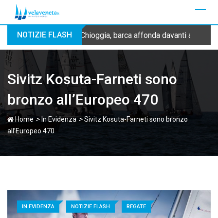
Skip
to
content
NOTIZIE FLASH
Chioggia, barca affonda davanti alla dig
Sivitz Kosuta-Farneti sono
bronzo all’Europeo 470
>
>
Home
In Evidenza
Sivitz Kosuta-Farneti sono bronzo
all’Europeo 470
IN EVIDENZA
NOTIZIE FLASH
REGATE