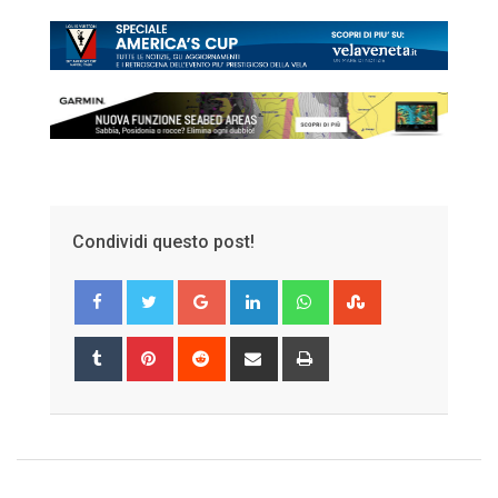
Condividi questo post!
Google+
LinkedIn
Whatsapp
StumbleUpon
Tumblr
Pinterest
Reddit
Share
Print
via
Email