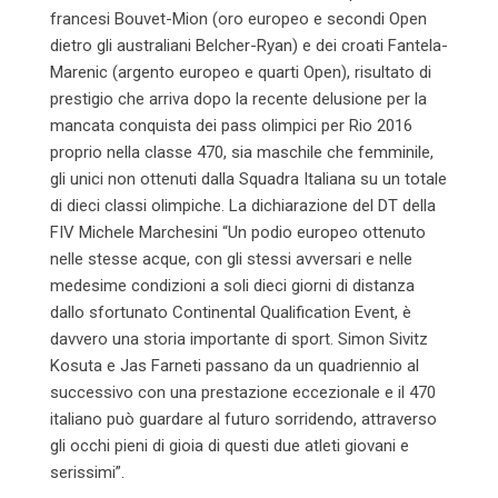
francesi Bouvet-Mion (oro europeo e secondi Open
dietro gli australiani Belcher-Ryan) e dei croati Fantela-
Marenic (argento europeo e quarti Open), risultato di
prestigio che arriva dopo la recente delusione per la
mancata conquista dei pass olimpici per Rio 2016
proprio nella classe 470, sia maschile che femminile,
gli unici non ottenuti dalla Squadra Italiana su un totale
di dieci classi olimpiche. La dichiarazione del DT della
FIV Michele Marchesini “Un podio europeo ottenuto
nelle stesse acque, con gli stessi avversari e nelle
medesime condizioni a soli dieci giorni di distanza
dallo sfortunato Continental Qualification Event, è
davvero una storia importante di sport. Simon Sivitz
Kosuta e Jas Farneti passano da un quadriennio al
successivo con una prestazione eccezionale e il 470
italiano può guardare al futuro sorridendo, attraverso
gli occhi pieni di gioia di questi due atleti giovani e
serissimi”.