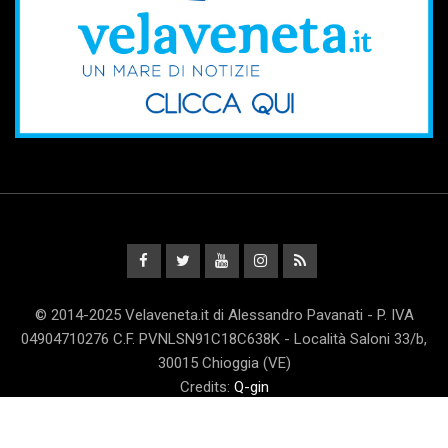
© 2014-2025 Velaveneta.it di Alessandro Pavanati - P. IVA
04904710276 C.F. PVNLSN91C18C638K - Località Saloni 33/b,
30015 Chioggia (VE)
Credits:
Q-gin