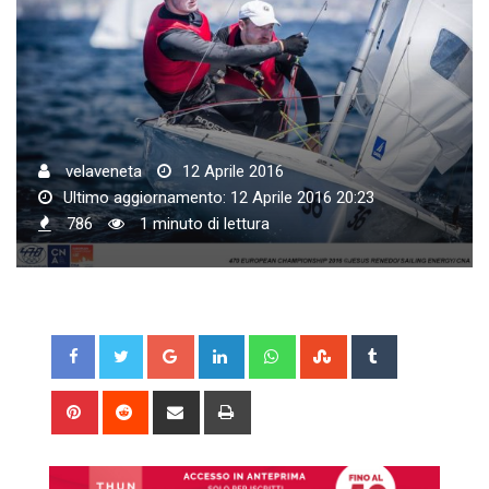
velaveneta
12 Aprile 2016
Ultimo aggiornamento: 12 Aprile 2016 20:23
786
1 minuto di lettura
Google+
LinkedIn
Whatsapp
StumbleUpon
Tumblr
Pinterest
Reddit
Share
Print
via
Email