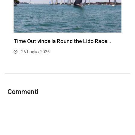
Time Out vince la Round the Lido Race…
L
26 Luglio 2026
Commenti