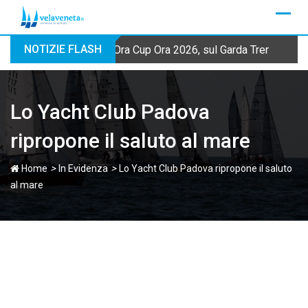
Skip
to
content
NOTIZIE FLASH
Ora Cup Ora 2026, sul Garda Trentino qua
Lo Yacht Club Padova
ripropone il saluto al mare
>
>
Home
In Evidenza
Lo Yacht Club Padova ripropone il saluto
al mare