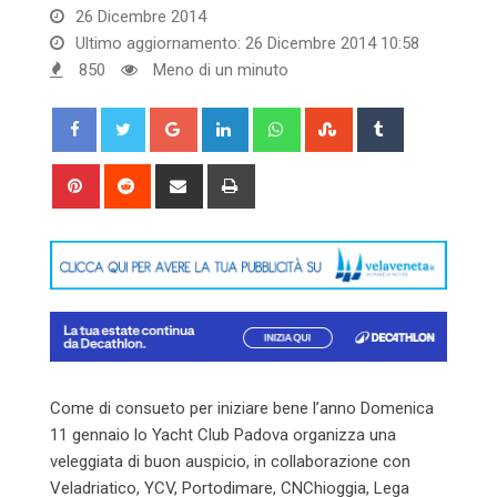
26 Dicembre 2014
Ultimo aggiornamento: 26 Dicembre 2014 10:58
850
Meno di un minuto
Google+
LinkedIn
Whatsapp
StumbleUpon
Tumblr
Pinterest
Reddit
Share
Print
via
Email
Come di consueto per iniziare bene l’anno Domenica
11 gennaio lo Yacht Club Padova organizza una
veleggiata di buon auspicio, in collaborazione con
Veladriatico, YCV, Portodimare, CNChioggia, Lega