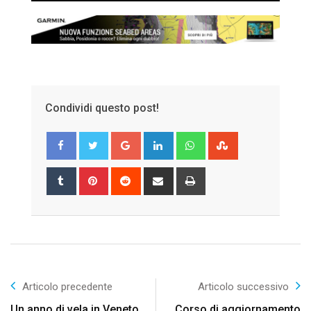
Condividi questo post!
Google+
LinkedIn
Whatsapp
StumbleUpon
Tumblr
Pinterest
Reddit
Share
Print
via
Email
Articolo precedente
Articolo successivo
Un anno di vela in Veneto,
Corso di aggiornamento