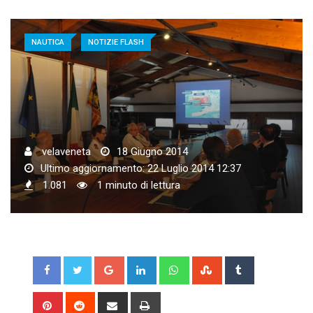
NAUTICA
NOTIZIE FLASH
velaveneta
18 Giugno 2014
Ultimo aggiornamento: 22 Luglio 2014 12:37
1.081
1 minuto di lettura
Google+
LinkedIn
Whatsapp
StumbleUpon
Tumblr
Pinterest
Reddit
Share
Print