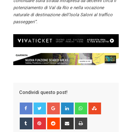
continuare sulla strada intrapresa da decenni circa il
potenziamento di Val da Rio e nella vocazione
naturale di destinazione dell’Isola Saloni al traffico
passeggeri”.
Condividi questo post!
Google+
LinkedIn
Whatsapp
StumbleUpon
Tumblr
Pinterest
Reddit
Share
Print
via