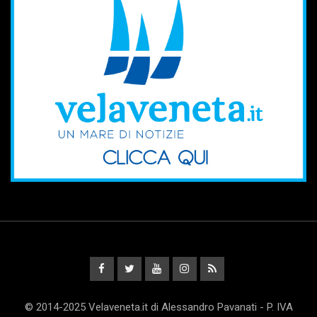
© 2014-2025 Velaveneta.it di Alessandro Pavanati - P. IVA