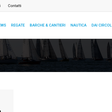
i
Contatti
EWS
REGATE
BARCHE & CANTIERI
NAUTICA
DAI CIRCOL
n