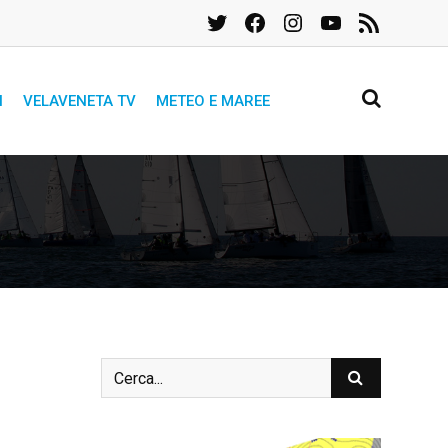
Twitter
Facebook
Instagram
YouTube
Feed
RSS
I
VELAVENETA TV
METEO E MAREE