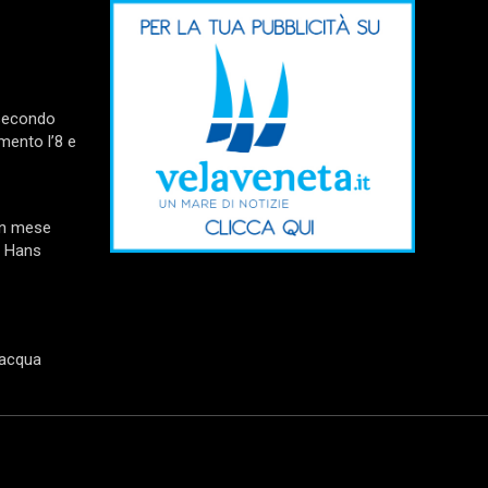
 secondo
mento l’8 e
un mese
e Hans
’acqua