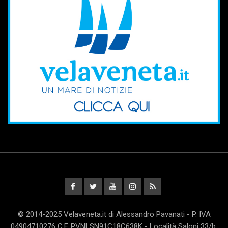
© 2014-2025 Velaveneta.it di Alessandro Pavanati - P. IVA
04904710276 C.F. PVNLSN91C18C638K - Località Saloni 33/b,