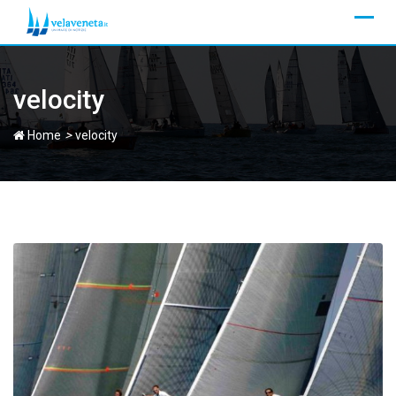
Skip
to
content
velocity
>
Home
velocity