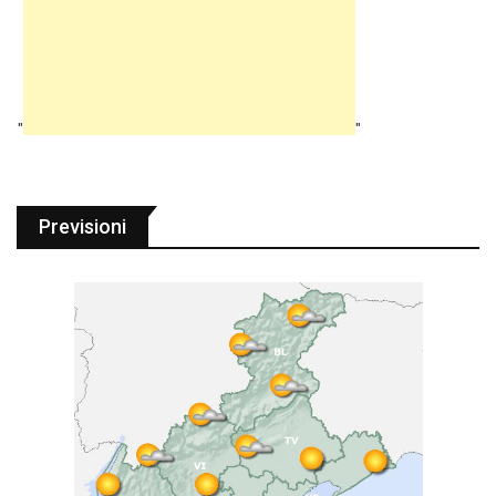
"
"
Previsioni