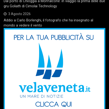
Dal porto di Chioggia a Monfalcone: in viaggio la prima delle due
gru Goliath di Cimolai Technology
3 Agosto 2026
Addio a Carlo Borlenghi, il fotografo che ha insegnato al
mondo a vedere il vento