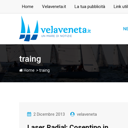
Skip
Home
Velaveneta.it
La tua pubblicità
Link util
to
content
N
traing
>
Home
traing
2 Dicembre 2013
velaveneta
Laser Radial: Cosentino in