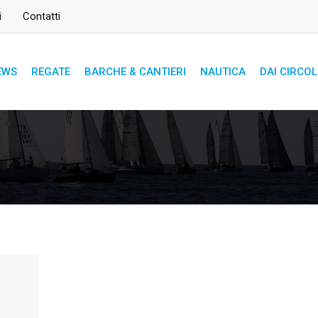
i
Contatti
EWS
REGATE
BARCHE & CANTIERI
NAUTICA
DAI CIRCOL