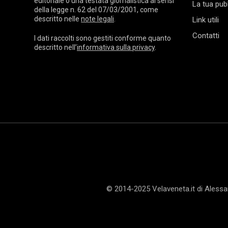
editoriale o una testata giornalistica ai sensi
La tua pubb
della legge n. 62 del 07/03/2001, come
descritto nelle
note legali
.
Link utili
Contatti
I dati raccolti sono gestiti conforme quanto
descritto nell’
informativa sulla privacy
.
© 2014-2025 Velaveneta.it di Aless