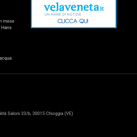
un mese
e Hans
’acqua
tà Saloni 33/b, 30015 Chioggia (VE)