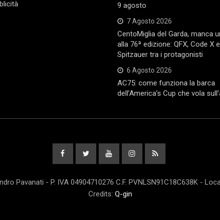
licità
9 agosto
7 Agosto 2026
CentoMiglia del Garda, manca 
alla 76ª edizione: QFX, Code X 
Spitzauer tra i protagonisti
6 Agosto 2026
AC75: come funziona la barca
dell’America’s Cup che vola sull
andro Pavanati - P. IVA 04904710276 C.F. PVNLSN91C18C638K - Locali
Credits:
Q-gin