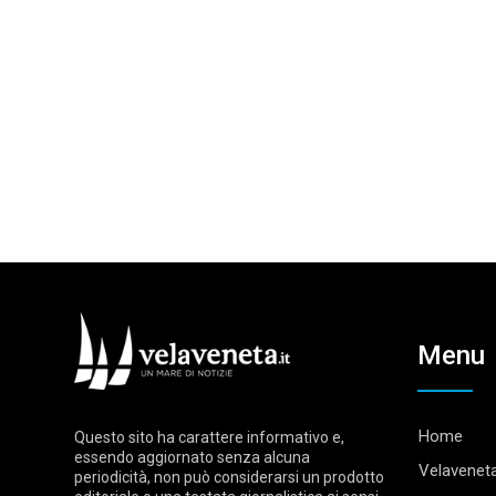
Menu
Home
Questo sito ha carattere informativo e,
essendo aggiornato senza alcuna
Velaveneta
periodicità, non può considerarsi un prodotto