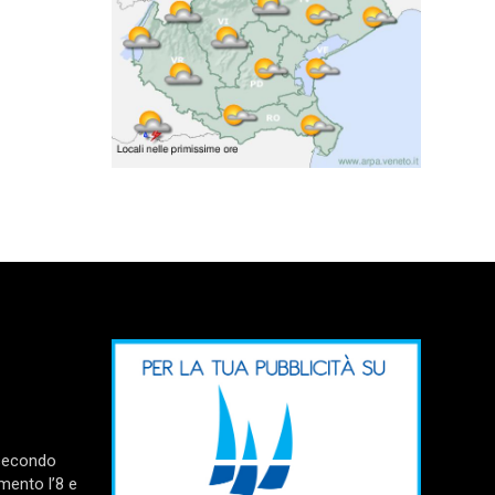
 secondo
mento l’8 e