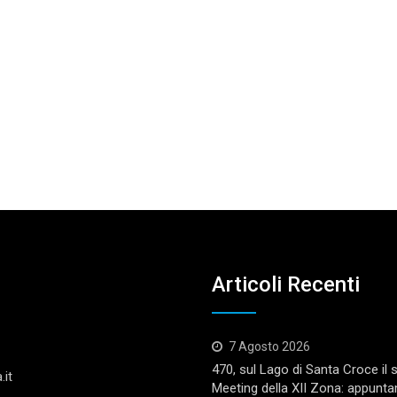
Articoli Recenti
7 Agosto 2026
470, sul Lago di Santa Croce il
.it
Meeting della XII Zona: appunta