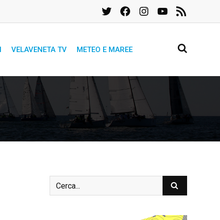
Twitter
Facebook
Instagram
YouTube
Feed
RSS
I
VELAVENETA TV
METEO E MAREE