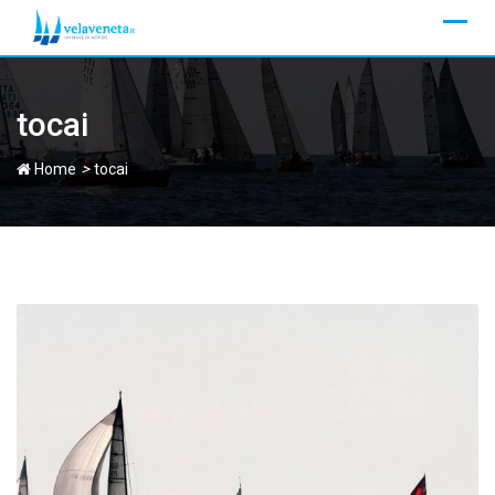
Skip
to
content
tocai
>
Home
tocai