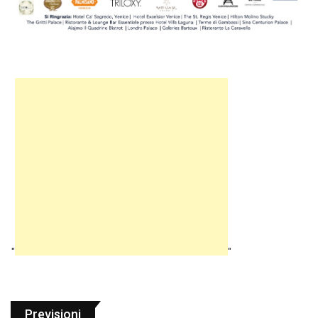
"
"
Previsioni