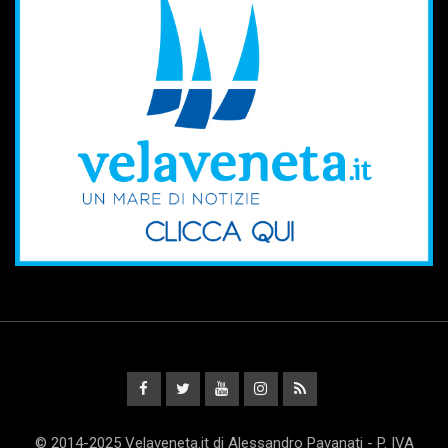
© 2014-2025 Velaveneta.it di Alessandro Pavanati - P. IVA