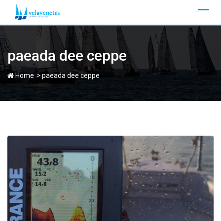
Skip
to
content
paeada dee ceppe
>
Home
paeada dee ceppe