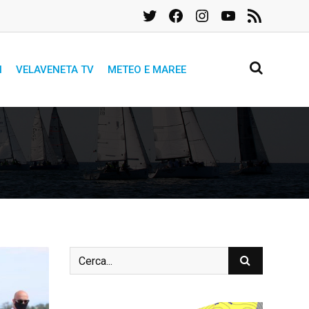
Twitter
Facebook
Instagram
YouTube
Feed
RSS
I
VELAVENETA TV
METEO E MAREE