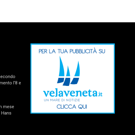
 secondo
mento l’8 e
un mese
e Hans