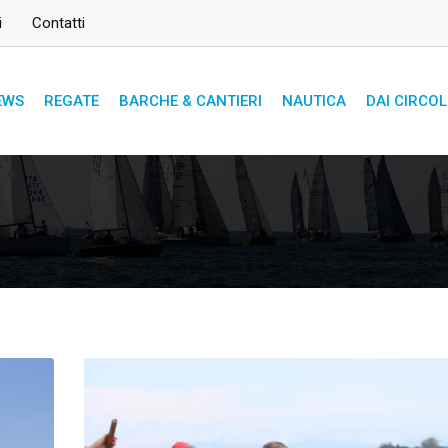
i
Contatti
EWS
REGATE
BARCHE & CANTIERI
NAUTICA
DAI CIRCOL