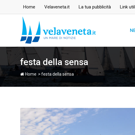
Skip
Home
Velaveneta.it
La tua pubblicità
Link util
to
content
N
festa della sensa
>
Home
festa della sensa