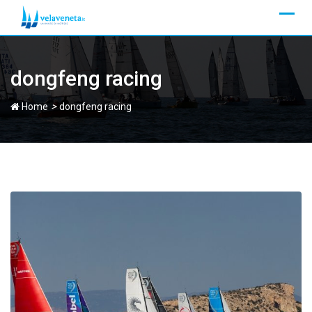
Skip
to
content
dongfeng racing
>
Home
dongfeng racing