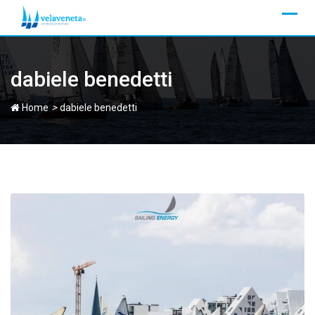
Skip
to
content
dabiele benedetti
>
Home
dabiele benedetti