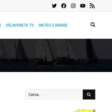
Twitter
Facebook
Instagram
YouTube
Feed
RSS
I
VELAVENETA TV
METEO E MAREE