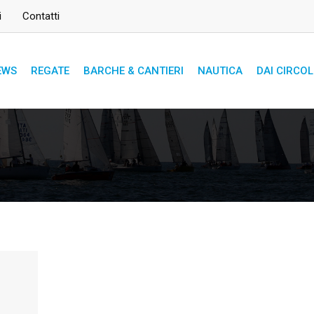
i
Contatti
EWS
REGATE
BARCHE & CANTIERI
NAUTICA
DAI CIRCOL