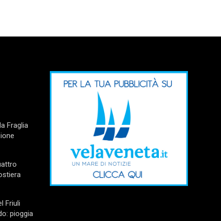
a Fraglia
zione
uattro
ostiera
l Friuli
do: pioggia