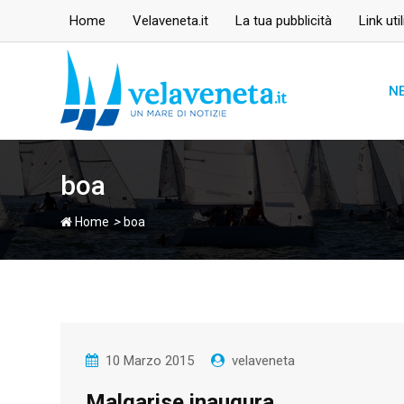
Skip
Home
Velaveneta.it
La tua pubblicità
Link util
to
content
N
boa
>
Home
boa
10 Marzo 2015
velaveneta
Malgarise inaugura