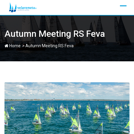
Skip
to
content
Autumn Meeting RS Feva
>
Home
Autumn Meeting RS Feva