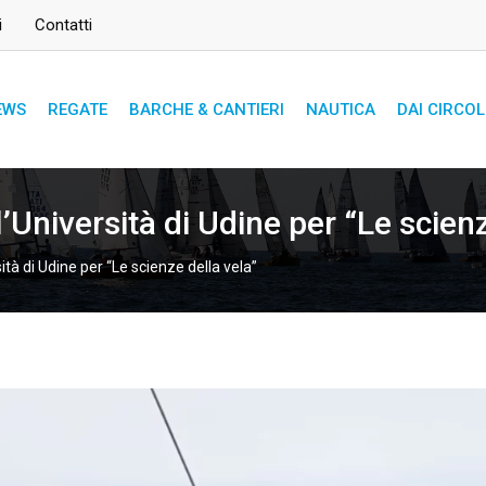
i
Contatti
EWS
REGATE
BARCHE & CANTIERI
NAUTICA
DAI CIRCOL
l’Università di Udine per “Le scien
sità di Udine per “Le scienze della vela”