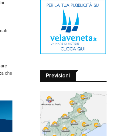
ai
nati
mare
za che
Previsioni