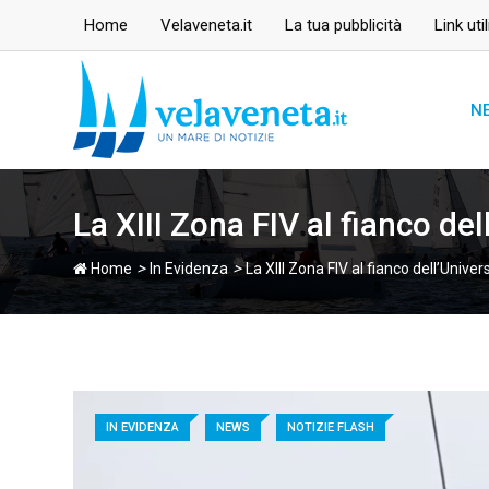
Skip
Home
Velaveneta.it
La tua pubblicità
Link util
to
content
N
La XIII Zona FIV al fianco del
>
>
Home
In Evidenza
La XIII Zona FIV al fianco dell’Univer
IN EVIDENZA
NEWS
NOTIZIE FLASH