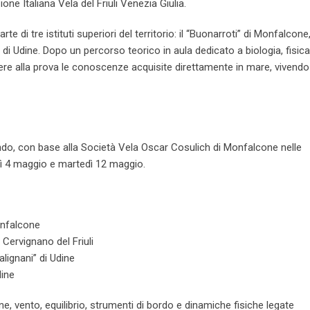
ne Italiana Vela del Friuli Venezia Giulia.
te di tre istituti superiori del territorio: il “Buonarroti” di Monfalcone, 
i” di Udine. Dopo un percorso teorico in aula dedicato a biologia, fisica
re alla prova le conoscenze acquisite direttamente in mare, vivendo
do, con base alla Società Vela Oscar Cosulich di Monfalcone nelle
edì 4 maggio e martedì 12 maggio.
Monfalcone
i Cervignano del Friuli
lignani” di Udine
dine
e, vento, equilibrio, strumenti di bordo e dinamiche fisiche legate