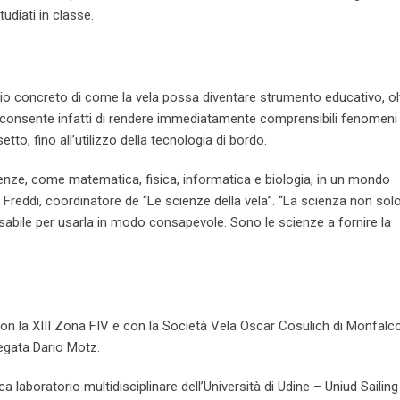
udiati in classe.
pio concreto di come la vela possa diventare strumento educativo, ol
ca consente infatti di rendere immediatamente comprensibili fenomeni
etto, fino all’utilizzo della tecnologia di bordo.
scienze, come matematica, fisica, informatica e biologia, in un mondo
Freddi, coordinatore de “Le scienze della vela”. “La scienza non solo
sabile per usarla in modo consapevole. Sono le scienze a fornire la
con la XIII Zona FIV e con la Società Vela Oscar Cosulich di Monfalco
Regata Dario Motz.
ca laboratorio multidisciplinare dell’Università di Udine – Uniud Sailin