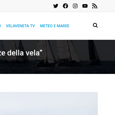
Twitter
Facebook
Instagram
YouTube
Feed
RSS
I
VELAVENETA TV
METEO E MAREE
ze della vela”