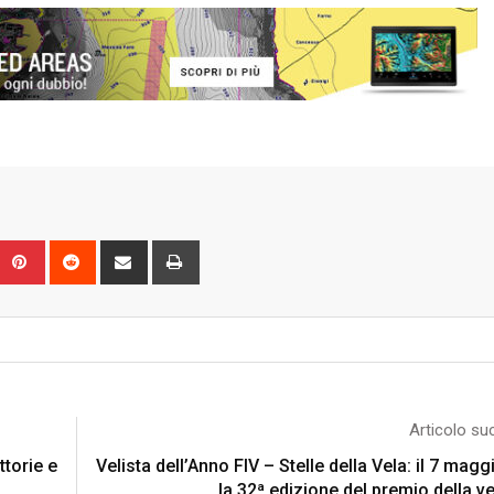
Upon
umblr
Pinterest
Reddit
Share
Print
via
Email
Articolo su
ttorie e
Velista dell’Anno FIV – Stelle della Vela: il 7 ma
la 32ª edizione del premio della ve