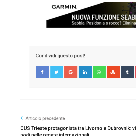
Condividi questo post!
Google+
LinkedIn
Whatsapp
Stumble
T
Facebook
Twitter
Articolo precedente
CUS Trieste protagonista tra Livorno e Dubrovnik: vi
podi nelle regate internazionali