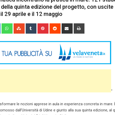
i della quinta edizione del progetto, con uscite 
l 29 aprile e il 12 maggio
+
LinkedIn
Whatsapp
StumbleUpon
Tumblr
Pinterest
Reddit
Share
Print
via
Email
"
asformare le nozioni apprese in aula in esperienza concreta in mare. 
romosso dall’Università di Udine e giunto alla sua quinta edizione, al 