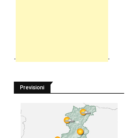
"
"
Previsioni