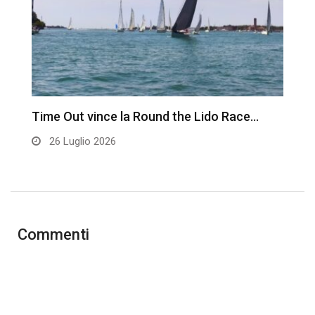
Time Out vince la Round the Lido Race…
L
26 Luglio 2026
Commenti