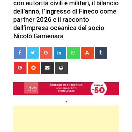
con autorità civili e militari, il bilancio
dell’anno, l’ingresso di Fineco come
partner 2026 e il racconto
dell’impresa oceanica del socio
Nicolò Gamenara
Google+
LinkedIn
Whatsapp
StumbleUpon
Tumblr
Pinterest
Reddit
Share
Print
via
Email
"