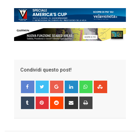
Condividi questo post!
Google+
LinkedIn
Whatsapp
StumbleUpon
Tumblr
Pinterest
Reddit
Share
Print
via
Email