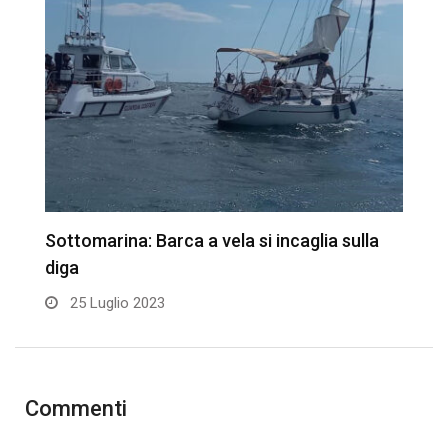
o
Sottomarina: Barca a vela si incaglia sulla
S
diga
tr
25 Luglio 2023
Commenti