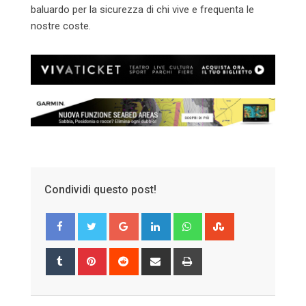
baluardo per la sicurezza di chi vive e frequenta le
nostre coste.
Condividi questo post!
Google+
LinkedIn
Whatsapp
StumbleUpon
Tumblr
Pinterest
Reddit
Share
Print
via
Email