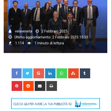
velaveneta
2 Febbraio 2025
Ultimo aggiornamento: 2 Febbraio 2025 15:33
1.114
1 minuto di lettura
Google+
LinkedIn
Whatsapp
StumbleUpon
Tumblr
Pinterest
Reddit
Share
Print
via
Email