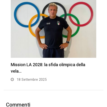
Mission LA 2028: la sfida olimpica della
L
vela…
C
18 Settembre 2025
Commenti