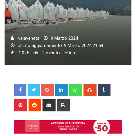
velaveneta
9 Marzo 2024
Ultimo aggiornamento: 9 Marzo 2024 21:59
1.025
2 minuti di lettura
Google+
LinkedIn
Whatsapp
StumbleUpon
Tumblr
Pinterest
Reddit
Share
Print
via
Email