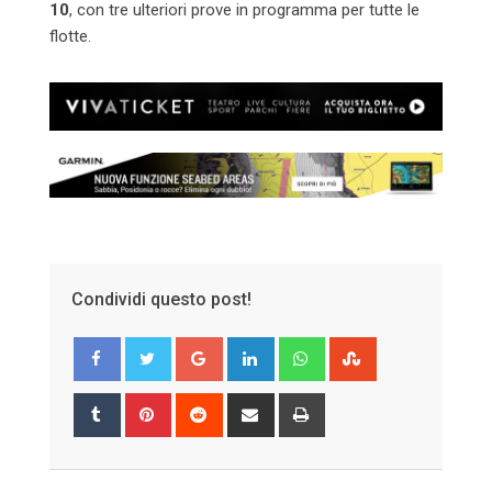
10
, con tre ulteriori prove in programma per tutte le
flotte.
Condividi questo post!
Google+
LinkedIn
Whatsapp
StumbleUpon
Tumblr
Pinterest
Reddit
Share
Print
via
Email