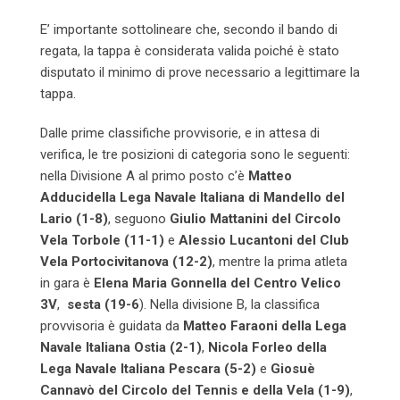
E’ importante sottolineare che, secondo il bando di
regata, la tappa è considerata valida poiché è stato
disputato il minimo di prove necessario a legittimare la
tappa.
Dalle prime classifiche provvisorie, e in attesa di
verifica, le tre posizioni di categoria sono le seguenti:
nella Divisione A al primo posto c’è
Matteo
Adduci
della Lega Navale Italiana di Mandello del
Lario (1-8)
, seguono
Giulio Mattanini
del Circolo
Vela Torbole
(11-1)
e
Alessio Lucantoni del Club
Vela Portocivitanova (12-2)
, mentre la prima atleta
in gara è
Elena Maria Gonnella del Centro Velico
3V
,
sesta (19-6
). Nella divisione B, la classifica
provvisoria è guidata da
Matteo Faraoni della Lega
Navale Italiana Ostia
(2-1)
,
Nicola Forleo della
Lega Navale Italiana Pescara (5-2)
e
Giosuè
Cannavò del Circolo del Tennis e della Vela (1-9)
,