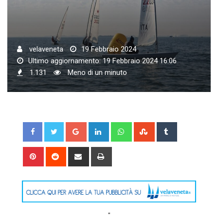
velaveneta
19 Febbraio 2024
Ultimo aggiornamento: 19 Febbraio 2024 16:06
1.131
Meno di un minuto
Google+
LinkedIn
Whatsapp
StumbleUpon
Tumblr
Pinterest
Reddit
Share
Print
via
Email
"