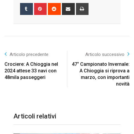
Tumblr
Pinterest
Reddit
Share
Print
via
Email
Articolo precedente
Articolo successivo
Crociere: A Chioggia nel
47° Campionato Invernale:
2024 attese 33 navi con
A Chioggia si riprova a
48mila passeggeri
marzo, con importanti
novità
Articoli relativi