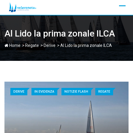
Skip
to
content
Al Lido la prima zonale ILCA
>
>
>
Home
Regate
Derive
Al Lido la prima zonale ILCA
DERIVE
IN EVIDENZA
NOTIZIE FLASH
REGATE