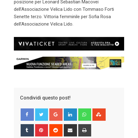
posizione per Leonard Sebastian Macovei
dell’Associazione Velica Lido con Tommaso Forti
Senette terzo. Vittoria femminile per Sofia Rosa
dell’Associazione Velica Lido.
Condividi questo post!
Google+
LinkedIn
Whatsapp
StumbleUpon
Tumblr
Pinterest
Reddit
Share
Print
via