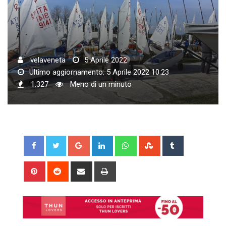
velaveneta
5 Aprile 2022
Ultimo aggiornamento: 5 Aprile 2022 10:23
1.327
Meno di un minuto
Google+
LinkedIn
Whatsapp
StumbleUpon
Tumblr
Pinterest
Reddit
Share
Print
via
Email