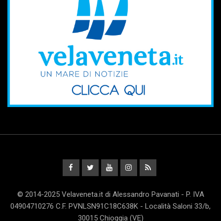
© 2014-2025 Velaveneta.it di Alessandro Pavanati - P. IVA
04904710276 C.F. PVNLSN91C18C638K - Località Saloni 33/b,
30015 Chioggia (VE)