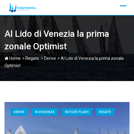
Skip
to
content
Al Lido di Venezia la prima
zonale Optimist
>
>
>
Home
Regate
Derive
Al Lido di Venezia la prima zonale
Optimist
DERIVE
IN EVIDENZA
NOTIZIE FLASH
REGATE