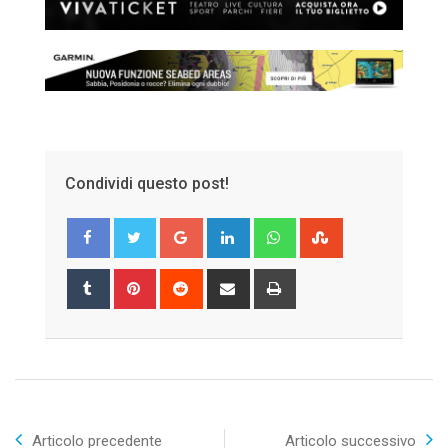
Condividi questo post!
Google+
LinkedIn
Whatsapp
StumbleUpon
Tumblr
Pinterest
Reddit
Share
Print
via
Email
Articolo precedente
Articolo successivo