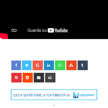
Google+
LinkedIn
Whatsapp
StumbleUpon
Tumblr
Pinterest
Reddit
Share
Print
via
Email
"