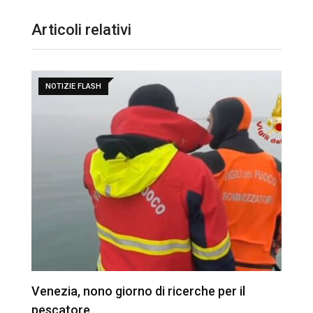
Articoli relativi
NOTIZIE FLASH
Venezia, nono giorno di ricerche per il
V
pescatore…
u