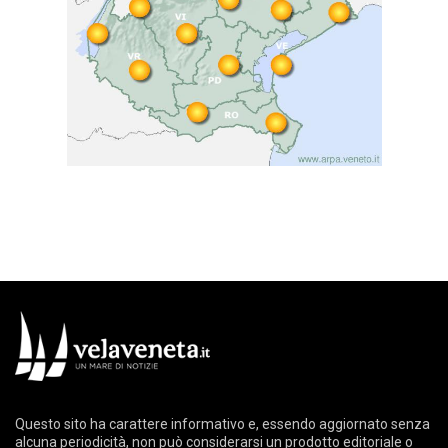
Questo sito ha carattere informativo e, essendo aggiornato senza
alcuna periodicità, non può considerarsi un prodotto editoriale o