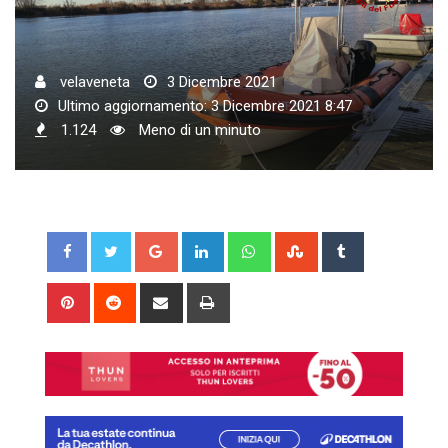
velaveneta
3 Dicembre 2021
Ultimo aggiornamento: 3 Dicembre 2021 8:47
1.124
Meno di un minuto
Google+
LinkedIn
Whatsapp
StumbleUpon
Tumblr
Pinterest
Reddit
Share
Print
via
Email