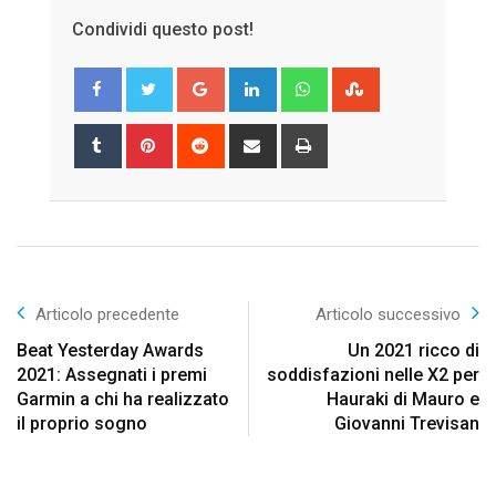
Condividi questo post!
Google+
LinkedIn
Whatsapp
StumbleUpon
Tumblr
Pinterest
Reddit
Share
Print
via
Email
Articolo precedente
Articolo successivo
Beat Yesterday Awards
Un 2021 ricco di
2021: Assegnati i premi
soddisfazioni nelle X2 per
Garmin a chi ha realizzato
Hauraki di Mauro e
il proprio sogno
Giovanni Trevisan