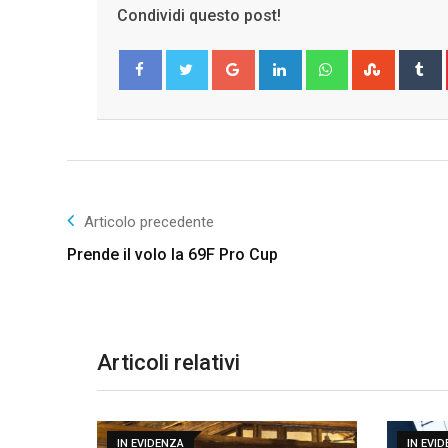
Condividi questo post!
Google+
LinkedIn
Whatsapp
Stumble
T
Facebook
Twitter
Articolo precedente
Prende il volo la 69F Pro Cup
Articoli relativi
IN EVIDENZA
IN EVI