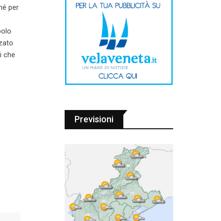
hé per
polo
zzato
i che
Previsioni