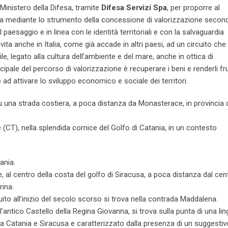
 Ministero della Difesa, tramite
Difesa Servizi Spa
, per proporre al
fesa mediante lo strumento della concessione di valorizzazione secon
l paesaggio e in linea con le identità territoriali e con la salvaguardia
vita anche in Italia, come già accade in altri paesi, ad un circuito che
, legato alla cultura dell’ambiente e del mare, anche in ottica di
pale del percorso di valorizzazione è recuperare i beni e renderli frui
 ad attivare lo sviluppo economico e sociale dei territori.
 su una strada costiera, a poca distanza da Monasterace, in provincia 
 (CT), nella splendida cornice del Golfo di Catania, in un contesto
ania.
le, al centro della costa del golfo di Siracusa, a poca distanza dal cen
rina.
uito all’inizio del secolo scorso si trova nella contrada Maddalena.
l’antico Castello della Regina Giovanna, si trova sulla punta di una lin
 tra Catania e Siracusa e caratterizzato dalla presenza di un suggestiv