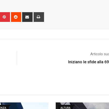
Upon
umblr
Pinterest
Reddit
Share
Print
via
Email
Articolo su
Iniziano le sfide alla 
DENZA
ALTURA