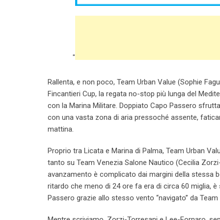
"
Rallenta, e non poco, Team Urban Value (Sophie Fague
Fincantieri Cup, la regata no-stop più lunga del Medit
con la Marina Militare. Doppiato Capo Passero sfrutt
con una vasta zona di aria pressoché assente, fatican
mattina.
Proprio tra Licata e Marina di Palma, Team Urban Value
tanto su Team Venezia Salone Nautico (Cecilia Zorzi-
avanzamento è complicato dai margini della stessa bol
ritardo che meno di 24 ore fa era di circa 60 miglia,
Passero grazie allo stesso vento “navigato” da Team
Mentre scriviamo, Zorzi-Torresani e Lee-Fornaro, sepa