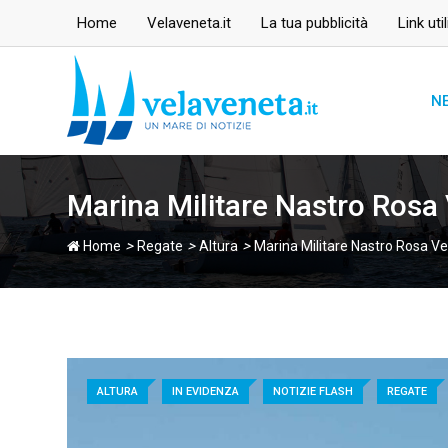
Skip
Home
Velaveneta.it
La tua pubblicità
Link util
to
content
N
Marina Militare Nastro Rosa V
>
>
>
Home
Regate
Altura
Marina Militare Nastro Rosa Velo
ALTURA
IN EVIDENZA
NOTIZIE FLASH
REGATE