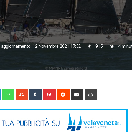
o aggiornamento: 12 Novembre 2021 17:52
915
4 minuti
+
LinkedIn
Whatsapp
StumbleUpon
Tumblr
Pinterest
Reddit
Share
Print
via
Email