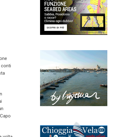
ione
 conti
sta
on
i
un
a Capo
a volta