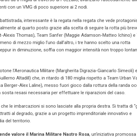
enti con un VMG di poco superiore ai 2 nodi.
ai battistrada, interessante è la regata nella regata che vede protagonis
almente al quarto posto grazie alla scelta di seguire la rotta più breve
nt-Alexis Thomas), Team Sanfer (Maggie Adamson-Matteo Ichino) 
meno di mezzo miglio l’uno dall’altro, i tre hanno scelto una rotta
seppur in diminuzione, soffia con maggior intensità non troppo lonta
rotone l’Aeronautica Militare (Margherita Digrazia-Giancarlo Simeoli) 
rno Altadill) che, in ritardo di 180 miglia rispetto a Team Urban Va
isa Berger-Alex Laline), messo fuori gioco dalla rottura della randa o
 sosta resasi necessaria per effettuare le riparazioni del caso.
che le imbarcazioni si sono lasciate alla propria destra. Si tratta di “gi
ratti al degrado, grazie a un progetto imprenditoriale innovativo e
a del territorio.
tende valore il Marina Militare Nastro Rosa
, un’iniziativa promossa 