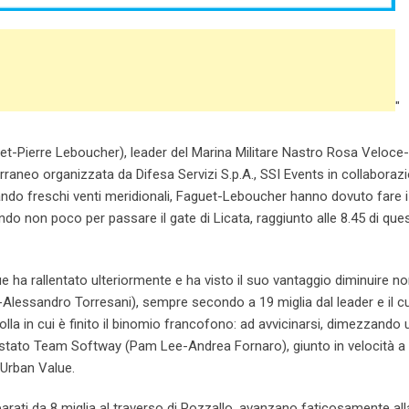
"
t-Pierre Leboucher), leader del Marina Militare Nastro Rosa Veloce-
erraneo organizzata da Difesa Servizi S.p.A., SSI Events in collaboraz
ando freschi venti meridionali, Faguet-Leboucher hanno dovuto fare i
do non poco per passare il gate di Licata, raggiunto alle 8.45 di que
 ha rallentato ulteriormente e ha visto il suo vantaggio diminuire n
Alessandro Torresani), sempre secondo a 19 miglia dal leader e il cu
la in cui è finito il binomio francofono: ad avvicinarsi, dimezzando 
 è stato Team Softway (Pam Lee-Andrea Fornaro), giunto in velocità 
 Urban Value.
rati da 8 miglia al traverso di Pozzallo, avanzano faticosamente all