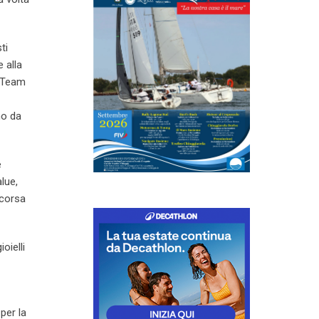
ti
 alla
e Team
no da
e
lue,
ccorsa
oielli
per la