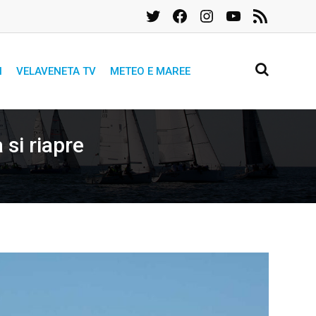
Twitter
Facebook
Instagram
YouTube
Feed
RSS
I
VELAVENETA TV
METEO E MAREE
 si riapre