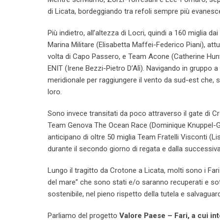
di Licata, bordeggiando tra refoli sempre più evanesc
Più indietro, all’altezza di Locri, quindi a 160 miglia d
Marina Militare (Elisabetta Maffei-Federico Piani), attu
volta di Capo Passero, e Team Acone (Catherine Hu
ENIT (Irene Bezzi-Pietro D’Alì). Navigando in gruppo a 
meridionale per raggiungere il vento da sud-est che, 
loro.
Sono invece transitati da poco attraverso il gate di C
Team Genova The Ocean Race (Dominique Knuppel-Guille
anticipano di oltre 50 miglia Team Fratelli Visconti (L
durante il secondo giorno di regata e dalla successiva
Lungo il tragitto da Crotone a Licata, molti sono i Fari 
del mare” che sono stati e/o saranno recuperati e sott
sostenibile, nel pieno rispetto della tutela e salvaguardi
Parliamo del progetto
Valore Paese – Fari, a cui in