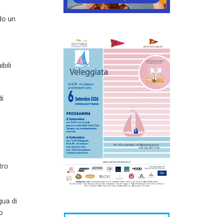
do un
bili
di
tro
gua di
o