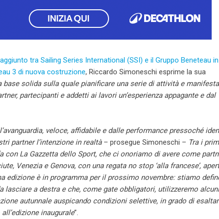
aggiunto tra Sailing Series International (SSI) e il Gruppo Beneteau in
eteau 3 di nuova costruzione
, Riccardo Simoneschi esprime la sua
 base solida sulla quale pianificare una serie di attività e manifesta
tner, partecipanti e addetti ai lavori un’esperienza appagante e dal
all’avanguardia, veloce, affidabile e dalle performance pressoché iden
i partner l’intenzione in realtà
– prosegue Simoneschi –
Tra i prim
fa con La Gazzetta dello Sport, che ci onoriamo di avere come partn
ute, Venezia e Genova, con una regata no stop ‘alla francese’, aper
ma edizione è in programma per il prossimo novembre: stiamo defi
a lasciare a destra e che, come gate obbligatori, utilizzeremo alcuni
azione autunnale auspicando condizioni selettive, in grado di esaltar
 all’edizione inaugurale
”.