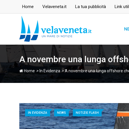
Skip
Home
Velaveneta.it
La tua pubblicità
Link util
to
content
N
A novembre una lunga offsh
>
>
Home
In Evidenza
A novembre una lunga offshore ch
IN EVIDENZA
NEWS
NOTIZIE FLASH