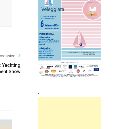
ccessivo
: Yachting
ment Show
"