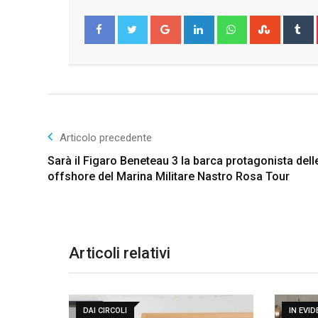
Google+
LinkedIn
Whatsapp
Stumble
T
Facebook
Twitter
Articolo precedente
Sarà il Figaro Beneteau 3 la barca protagonista dell
offshore del Marina Militare Nastro Rosa Tour
Articoli relativi
DAI CIRCOLI
IN EVI