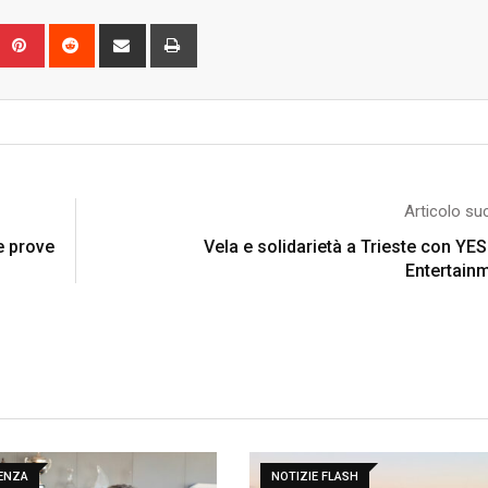
Upon
umblr
Pinterest
Reddit
Share
Print
via
Email
Articolo su
e prove
Vela e solidarietà a Trieste con YES
Entertain
DENZA
NOTIZIE FLASH