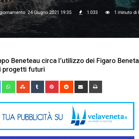
giornamento: 24 Giugno 2021 19:35
1.033
1 minuto di 
ppo Beneteau circa l’utilizzo dei Figaro Beneta
i progetti futuri
+
LinkedIn
Whatsapp
StumbleUpon
Tumblr
Pinterest
Reddit
Share
Print
via
Email