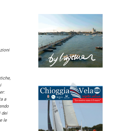
zioni
tiche,
i
er:
ta a
nendo
 dei
e le