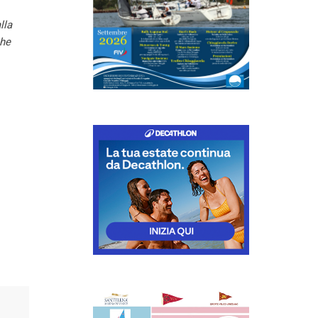
lla
che