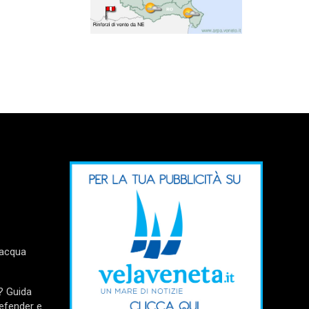
’acqua
? Guida
Defender e