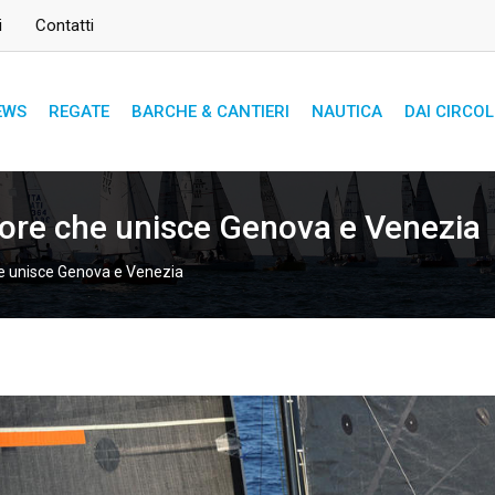
i
Contatti
EWS
REGATE
BARCHE & CANTIERI
NAUTICA
DAI CIRCOL
ore che unisce Genova e Venezia
e unisce Genova e Venezia