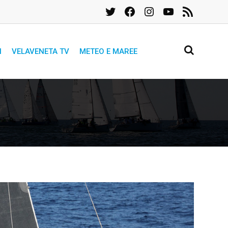
Twitter
Facebook
Instagram
YouTube
Feed
RSS
I
VELAVENETA TV
METEO E MAREE