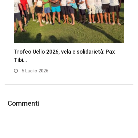
Trofeo Uello 2026, vela e solidarietà: Pax
L
Tibi…
e
5 Luglio 2026
Commenti