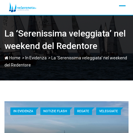
Skip
to
content
La ‘Serenissima veleggiata’ nel
weekend del Redentore
>
>
Home
In Evidenza
La ‘Serenissima veleggiata’ nel weekend
del Redentore
IN EVIDENZA
NOTIZIE FLASH
REGATE
VELEGGIATE