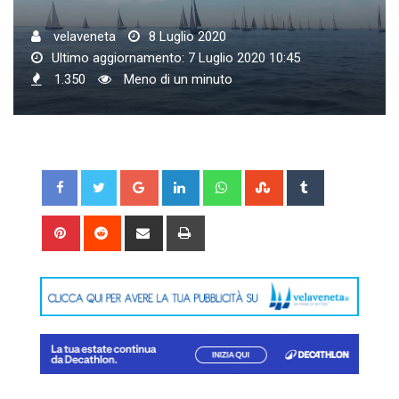
velaveneta
8 Luglio 2020
Ultimo aggiornamento: 7 Luglio 2020 10:45
1.350
Meno di un minuto
Google+
LinkedIn
Whatsapp
StumbleUpon
Tumblr
Pinterest
Reddit
Share
Print
via
Email