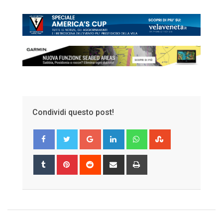
Condividi questo post!
Google+
LinkedIn
Whatsapp
StumbleUpon
Tumblr
Pinterest
Reddit
Share
Print
via
Email