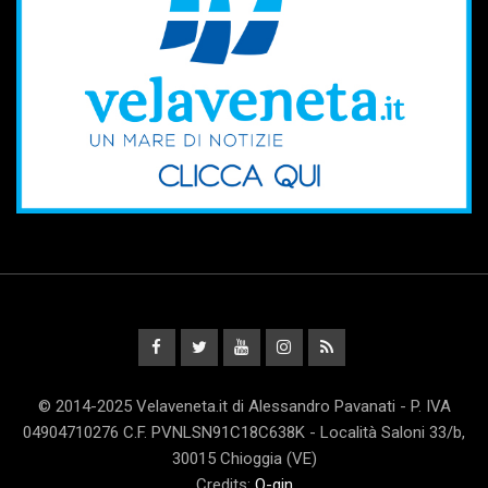
© 2014-2025 Velaveneta.it di Alessandro Pavanati - P. IVA
04904710276 C.F. PVNLSN91C18C638K - Località Saloni 33/b,
30015 Chioggia (VE)
Credits:
Q-gin