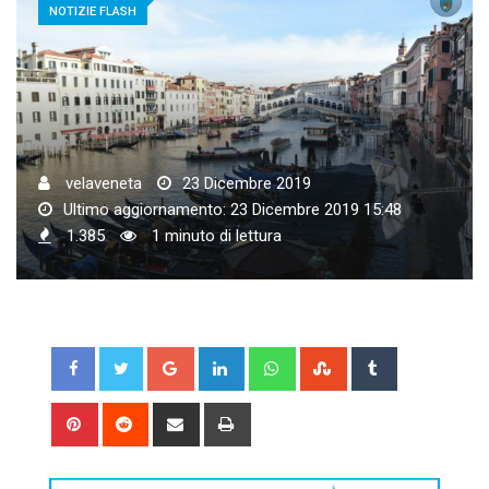
NOTIZIE FLASH
velaveneta
23 Dicembre 2019
Ultimo aggiornamento: 23 Dicembre 2019 15:48
1.385
1 minuto di lettura
Google+
LinkedIn
Whatsapp
StumbleUpon
Tumblr
Pinterest
Reddit
Share
Print
via
Email