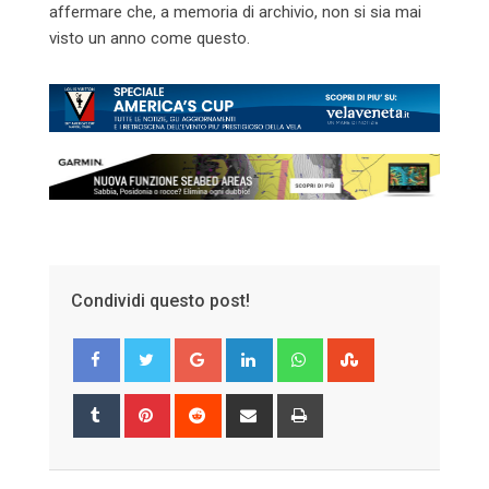
affermare che, a memoria di archivio, non si sia mai
visto un anno come questo.
Condividi questo post!
Google+
LinkedIn
Whatsapp
StumbleUpon
Tumblr
Pinterest
Reddit
Share
Print
via
Email