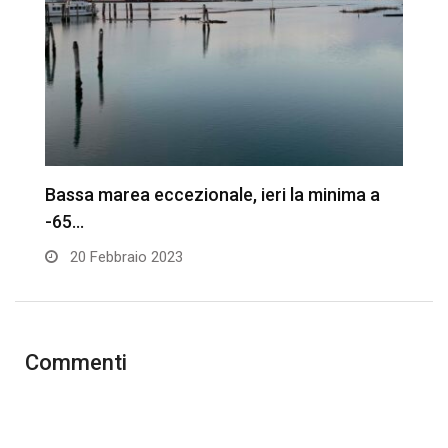
Bassa marea eccezionale, ieri la minima a
A
-65…
s
20 Febbraio 2023
Commenti