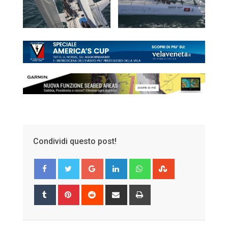
Condividi questo post!
Google+
LinkedIn
Whatsapp
StumbleUpon
Tumblr
Pinterest
Reddit
Share
Print
via
Email