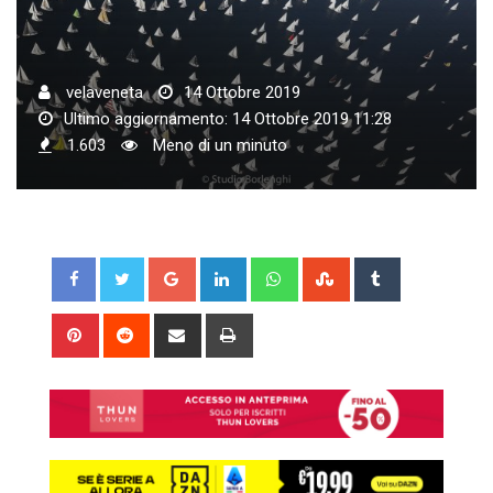
velaveneta
14 Ottobre 2019
Ultimo aggiornamento: 14 Ottobre 2019 11:28
1.603
Meno di un minuto
Google+
LinkedIn
Whatsapp
StumbleUpon
Tumblr
Pinterest
Reddit
Share
Print
via
Email