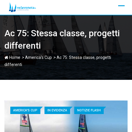
Skip
to
content
Ac 75: Stessa classe, progetti
differenti
>
>
Home
America's Cup
Ac 75: Stessa classe, progetti
differenti
AMERICA'S CUP
IN EVIDENZA
NOTIZIE FLASH