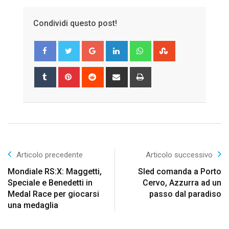
Condividi questo post!
Google+
LinkedIn
Whatsapp
StumbleUpon
Tumblr
Pinterest
Reddit
Share
Print
via
Email
Articolo precedente
Articolo successivo
Mondiale RS:X: Maggetti,
Sled comanda a Porto
Speciale e Benedetti in
Cervo, Azzurra ad un
Medal Race per giocarsi
passo dal paradiso
una medaglia