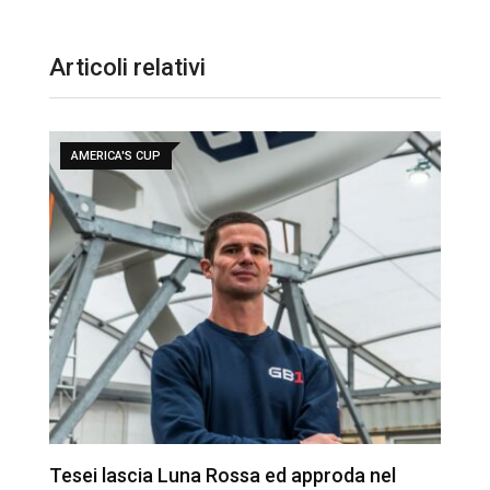
Articoli relativi
AMERICA'S CUP
Tesei lascia Luna Rossa ed approda nel
A