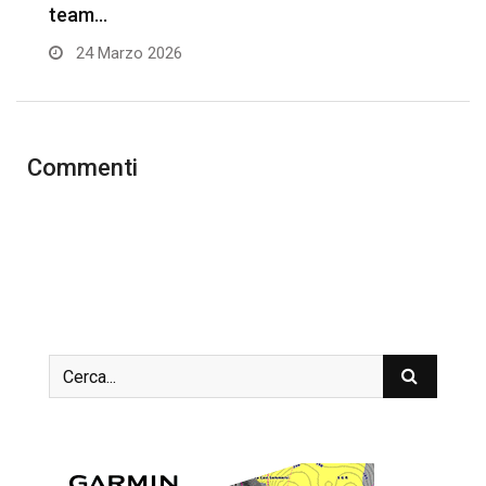
team…
G
24 Marzo 2026
Commenti