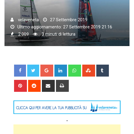
velaveneta
27 Settembre 2019
Ultimo aggiornamento: 27 Settembre 2019 21:16
2.009
3 minuti di lettura
Google+
LinkedIn
Whatsapp
StumbleUpon
Tumblr
Pinterest
Reddit
Share
Print
via
Email
"