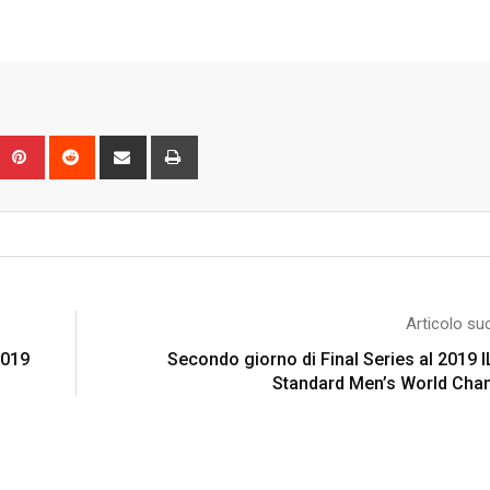
Upon
umblr
Pinterest
Reddit
Share
Print
via
Email
Articolo su
2019
Secondo giorno di Final Series al 2019 
Standard Men’s World Cha