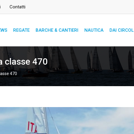
i
Contatti
EWS
REGATE
BARCHE & CANTIERI
NAUTICA
DAI CIRCOL
a classe 470
classe 470