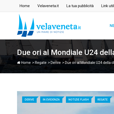
Skip
Home
Velaveneta.it
La tua pubblicità
Link util
to
content
N
Due ori al Mondiale U24 dell
>
>
>
Home
Regate
Derive
Due ori al Mondiale U24 della 
DERIVE
IN EVIDENZA
NOTIZIE FLASH
REGATE