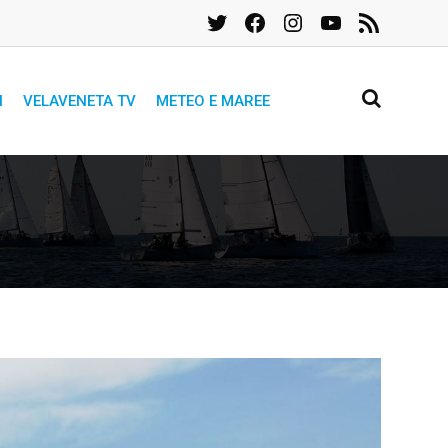
Twitter
Facebook
Instagram
YouTube
Feed
RSS
I
VELAVENETA TV
METEO E MAREE