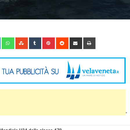
+
LinkedIn
Whatsapp
StumbleUpon
Tumblr
Pinterest
Reddit
Share
Print
via
Email
"