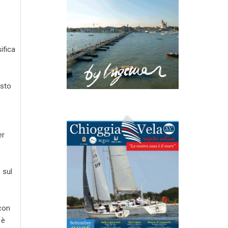
ifica
osto
er
 sul
 con
 è