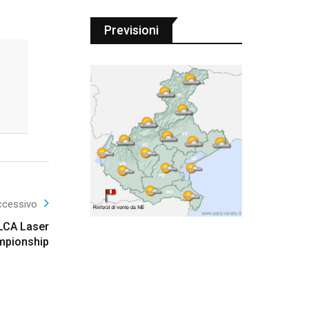
Previsioni
ccessivo
ILCA Laser
mpionship