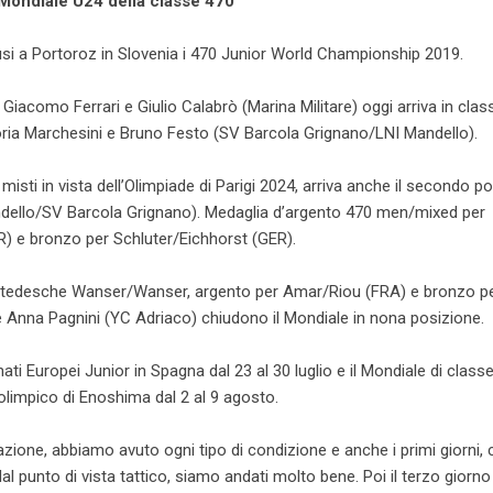
 Mondiale U24 della classe 470
si a Portoroz in Slovenia i 470 Junior World Championship 2019.
a Giacomo Ferrari e Giulio Calabrò (Marina Militare) oggi arriva in class
oria Marchesini e Bruno Festo (SV Barcola Grignano/LNI Mandello).
isti in vista dell’Olimpiade di Parigi 2024, arriva anche il secondo p
andello/SV Barcola Grignano). Medaglia d’argento 470 men/mixed per
R) e bronzo per Schluter/Eichhorst (GER).
 le tedesche Wanser/Wanser, argento per Amar/Riou (FRA) e bronzo p
 Anna Pagnini (YC Adriaco) chiudono il Mondiale in nona posizione.
i Europei Junior in Spagna dal 23 al 30 luglio e il Mondiale di classe
limpico di Enoshima dal 2 al 9 agosto.
ione, abbiamo avuto ogni tipo di condizione e anche i primi giorni,
 punto di vista tattico, siamo andati molto bene. Poi il terzo giorno