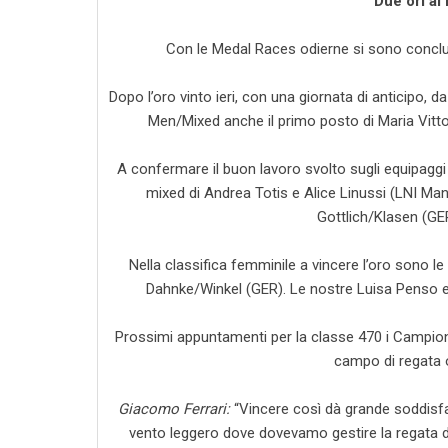
Due ori al
Con le Medal Races odierne si sono conclu
Dopo l’oro vinto ieri, con una giornata di anticipo, d
Men/Mixed anche il primo posto di Maria Vitt
A confermare il buon lavoro svolto sugli equipaggi m
mixed di Andrea Totis e Alice Linussi (LNI M
Gottlich/Klasen (GE
Nella classifica femminile a vincere l’oro sono
Dahnke/Winkel (GER). Le nostre Luisa Penso e
Prossimi appuntamenti per la classe 470 i Campionat
campo di regata o
Giacomo Ferrari:
“Vincere così dà grande soddisfaz
vento leggero dove dovevamo gestire la regata dal