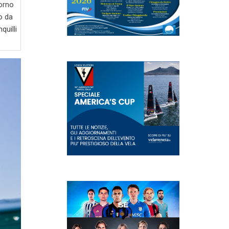
orno
o da
quilli