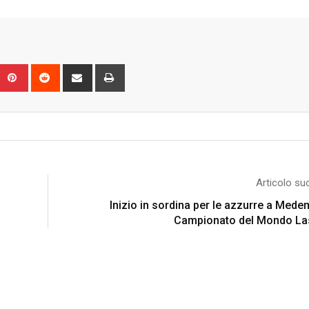
Upon
umblr
Pinterest
Reddit
Share
Print
via
Email
Articolo su
Inizio in sordina per le azzurre a Medem
Campionato del Mondo Las