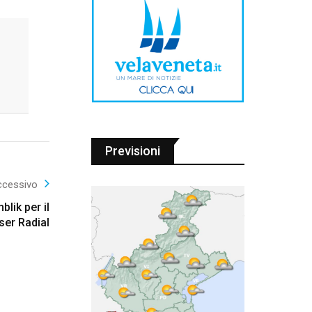
Previsioni
ccessivo
blik per il
er Radial