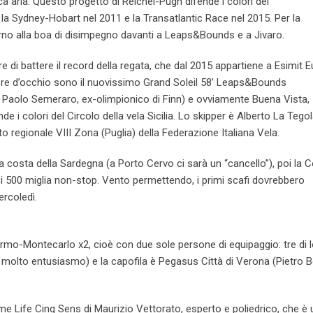
a aria. Questo progetto di Reichel-Pugh difende i colori del
la Sydney-Hobart nel 2011 e la Transatlantic Race nel 2015. Per la
orno alla boa di disimpegno davanti a Leaps&Bounds e a Jivaro.
are di battere il record della regata, che dal 2015 appartiene a Esimit 
nere d’occhio sono il nuovissimo Grand Soleil 58’ Leaps&Bounds
o Paolo Semeraro, ex-olimpionico di Finn) e ovviamente Buena Vista,
e i colori del Circolo della vela Sicilia. Lo skipper è Alberto La Tegol
to regionale VIII Zona (Puglia) della Federazione Italiana Vela.
a costa della Sardegna (a Porto Cervo ci sarà un “cancello”), poi la 
i 500 miglia non-stop. Vento permettendo, i primi scafi dovrebbero
ercoledì.
lermo-Montecarlo x2, cioè con due sole persone di equipaggio: tre di 
olto entusiasmo) e la capofila è Pegasus Città di Verona (Pietro B
me Life Cinq Sens di Maurizio Vettorato, esperto e poliedrico, che è 