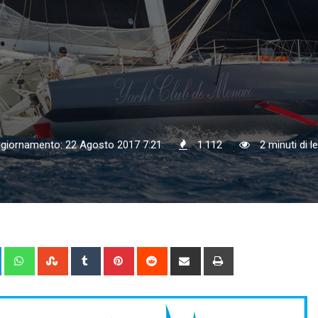
ggiornamento: 22 Agosto 2017 7:21
1.112
2 minuti di l
+
LinkedIn
Whatsapp
StumbleUpon
Tumblr
Pinterest
Reddit
Share
Print
via
Email