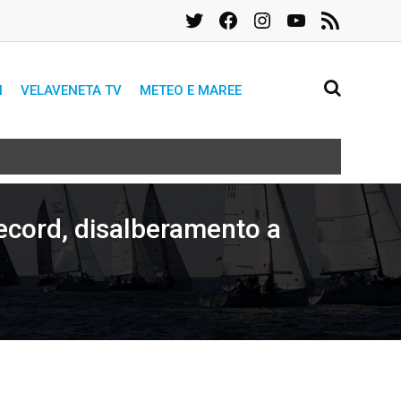
Twitter
Facebook
Instagram
YouTube
Feed
RSS
I
VELAVENETA TV
METEO E MAREE
record, disalberamento a