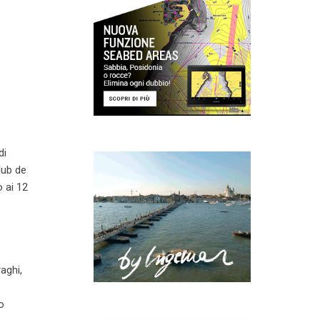
di
lub de
 ai 12
raghi,
o