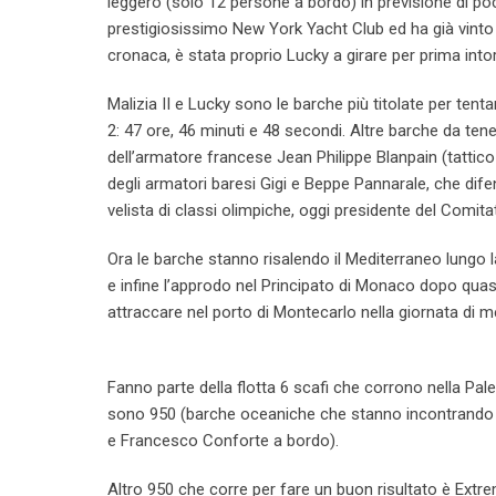
leggero (solo 12 persone a bordo) in previsione di poc
prestigiosissimo New York Yacht Club ed ha già vinto 
cronaca, è stata proprio Lucky a girare per prima int
Malizia II e Lucky sono le barche più titolate per tent
2: 47 ore, 46 minuti e 48 secondi. Altre barche da te
dell’armatore francese Jean Philippe Blanpain (tattic
degli armatori baresi Gigi e Beppe Pannarale, che difend
velista di classi olimpiche, oggi presidente del Comita
Ora le barche stanno risalendo il Mediterraneo lungo l
e infine l’approdo nel Principato di Monaco dopo quas
attraccare nel porto di Montecarlo nella giornata di m
Fanno parte della flotta 6 scafi che corrono nella Pa
sono 950 (barche oceaniche che stanno incontrando m
e Francesco Conforte a bordo).
Altro 950 che corre per fare un buon risultato è Extre