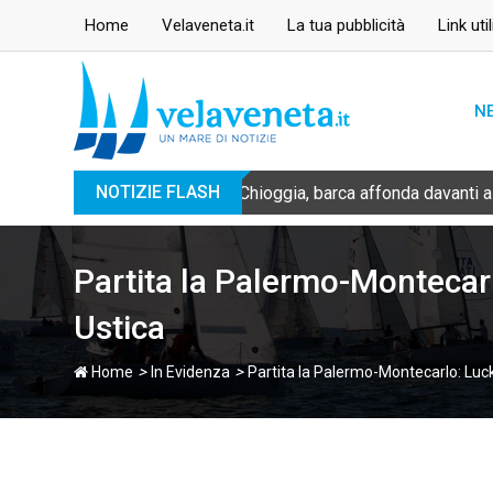
Skip
Home
Velaveneta.it
La tua pubblicità
Link util
to
content
N
NOTIZIE FLASH
Chioggia, barca affonda davanti a
Partita la Palermo-Montecarlo
Ustica
>
>
Home
In Evidenza
Partita la Palermo-Montecarlo: Lucky