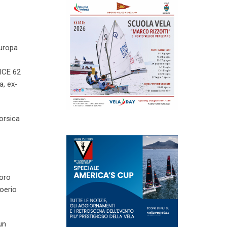
Europa
 ICE 62
a, ex-
Corsica
loro
oerio
un