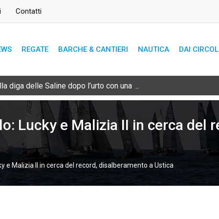
i
Contatti
EWS
REGATE
BARCHE & CANTIERI
NAUTICA
DAI CIRCOL
lla diga delle Saline dopo l’urto con una bricola sommersa
: Lucky e Malizia II in cerca del 
 e Malizia II in cerca del record, disalberamento a Ustica