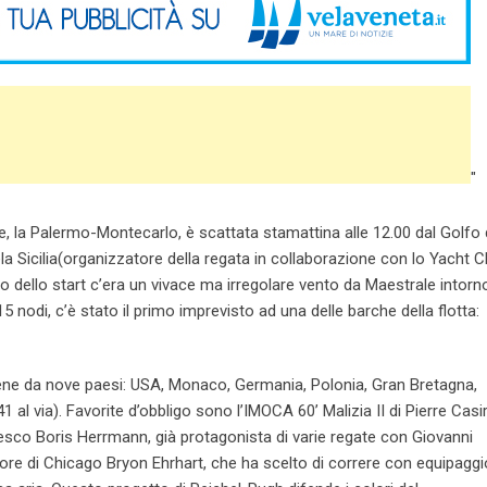
"
le, la Palermo-Montecarlo, è scattata stamattina alle 12.00 dal Golfo 
la Sicilia(organizzatore della regata in collaborazione con lo Yacht C
ello start c’era un vivace ma irregolare vento da Maestrale intorno
5 nodi, c’è stato il primo imprevisto ad una delle barche della flotta:
viene da nove paesi: USA, Monaco, Germania, Polonia, Gran Bretagna,
1 al via). Favorite d’obbligo sono l’IMOCA 60’ Malizia II di Pierre Casi
esco Boris Herrmann, già protagonista di varie regate con Giovanni
matore di Chicago Bryon Ehrhart, che ha scelto di correre con equipaggi